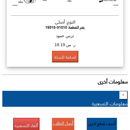
النوع: أصلي
رقم القطعة:
19315-51010
ترس عمود
ر. س.18.19
اضافة للسلة
معلومات أخرى
×
معلومات التسعيرة
أرسل الطلب
أضف قطع اخرى
ألغاء التسعيرة