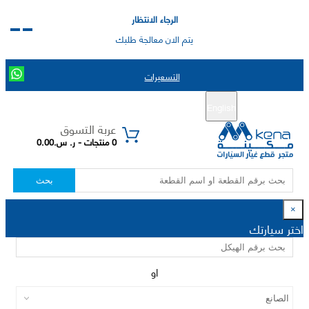
الرجاء الانتظار
يتم الان معالجة طلبك
التسعيرات
English
تسجيل جديد
تسجيل الدخول
|
عربة التسوق
0 منتجات - ر. س.0.00
بحث
×
اختر سيارتك
او