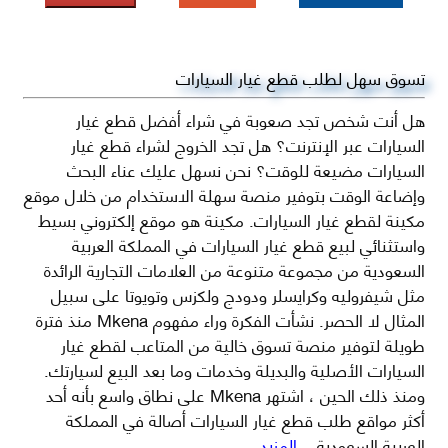
تسوق سهل لطلب قطع غيار السيارات
هل أنت شخص تجد صعوبة في شراء أفضل قطع غيار
السيارات عبر الإنترنت؟ هل تجد الخروج لشراء قطع غيار
السيارات مضيعة للوقت؟ نحن نسهل عليك عناء البحث
وإضاعة الوقت بتوفير منصة سهلة الاستخدام من خلال موقع
مكينة لقطع غيار السيارات. مكينة هو موقع إلكتروني بسيط
واستثنائي لبيع قطع غيار السيارات في المملكة العربية
السعودية من مجموعة متنوعة من العلامات التجارية الرائدة
مثل شيفروليه وكرايسلر ودودج ولكزس وتويوتا على سبيل
المثال لا الحصر. نشأت الفكرة وراء مفهوم Mkena منذ فترة
طويلة لتوفير منصة تسوق خالية من المتاعب لقطع غيار
السيارات الأصلية والبديلة وخدمات وما بعد البيع لسيارتك.
ومنذ ذلك الحين ، اشتهر Mkena على نطاق واسع بأنه أحد
أكثر مواقع طلب قطع غيار السيارات أصالة في المملكة
العربية السعودية
...المزيد