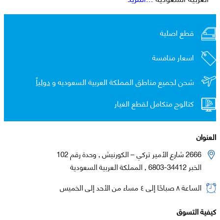
قطع اصلية
اسعار منافسة
شحن لجميع مناطق المملكة العربية السعوديه و
دولياً
كتالوج متكامل لقطع الغيار
العنوان
2666 شارع الأمير تركي – الكورنيش , وحدة رقم 102
الخبر 34412-6803 , المملكة العربية السعودية
الساعة ٨ صباحًا إلى ٤ مساء من الأحد إلى الخميس
كيفية التسوق