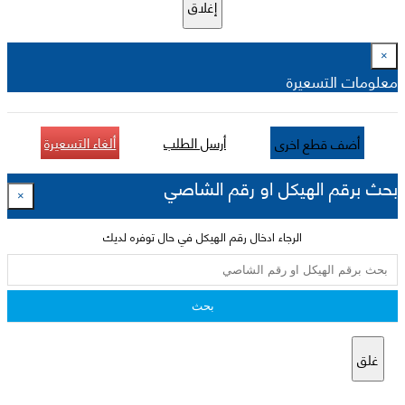
إغلاق
×
معلومات التسعيرة
أرسل الطلب
ألغاء التسعيرة
أضف قطع اخرى
بحث برقم الهيكل او رقم الشاصي
×
الرجاء ادخال رقم الهيكل في حال توفره لديك
بحث
غلق