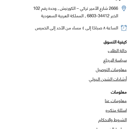
2666 شارع الأمير تركي – الكورنيش , وحدة رقم 102
الخبر 34412-6803 , المملكة العربية السعودية
الساعة ٨ صباحًا إلى ٤ مساء من الأحد إلى الخميس
كيفية التسوق
حالة الطلب
سياسة الارجاع
معلومات التوصيل
أرشادات الشحن الدولي
معلومات
معلومات عنا
اسئلة متكرره
الشروط والاحكام
سياسة الخصوصية