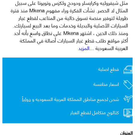
مثل شيفروليه وكرايسلر ودودج ولكزس وتويوتا على سبيل
المثال لا الحصر. نشأت الفكرة وراء مفهوم Mkena منذ فترة
طويلة لتوفير منصة تسوق خالية من المتاعب لقطع غيار
السيارات الأصلية والبديلة وخدمات وما بعد البيع لسيارتك.
ومنذ ذلك الحين ، اشتهر Mkena على نطاق واسع بأنه أحد
أكثر مواقع طلب قطع غيار السيارات أصالة في المملكة
العربية السعودية
...المزيد
قطع اصلية
اسعار منافسة
شحن لجميع مناطق المملكة العربية السعوديه و
دولياً
كتالوج متكامل لقطع الغيار
العنوان