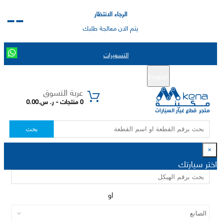
الرجاء الانتظار
يتم الان معالجة طلبك
التسعيرات
English
تسجيل جديد
تسجيل الدخول
|
عربة التسوق
0 منتجات - ر. س.0.00
بحث
×
اختر سيارتك
او