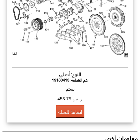
النوع: أصلي
رقم القطعة:
19180413
بستم
ر. س.453.75
اضافة للسلة
معلومات أخرى