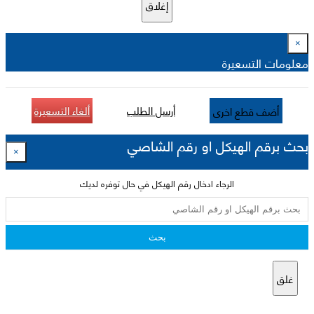
إغلاق
×
معلومات التسعيرة
أرسل الطلب
ألغاء التسعيرة
أضف قطع اخرى
بحث برقم الهيكل او رقم الشاصي
×
الرجاء ادخال رقم الهيكل في حال توفره لديك
بحث
غلق