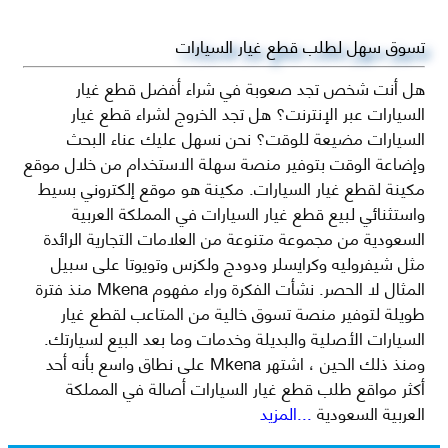
تسوق سهل لطلب قطع غيار السيارات
هل أنت شخص تجد صعوبة في شراء أفضل قطع غيار
السيارات عبر الإنترنت؟ هل تجد الخروج لشراء قطع غيار
السيارات مضيعة للوقت؟ نحن نسهل عليك عناء البحث
وإضاعة الوقت بتوفير منصة سهلة الاستخدام من خلال موقع
مكينة لقطع غيار السيارات. مكينة هو موقع إلكتروني بسيط
واستثنائي لبيع قطع غيار السيارات في المملكة العربية
السعودية من مجموعة متنوعة من العلامات التجارية الرائدة
مثل شيفروليه وكرايسلر ودودج ولكزس وتويوتا على سبيل
المثال لا الحصر. نشأت الفكرة وراء مفهوم Mkena منذ فترة
طويلة لتوفير منصة تسوق خالية من المتاعب لقطع غيار
السيارات الأصلية والبديلة وخدمات وما بعد البيع لسيارتك.
ومنذ ذلك الحين ، اشتهر Mkena على نطاق واسع بأنه أحد
أكثر مواقع طلب قطع غيار السيارات أصالة في المملكة
العربية السعودية
...المزيد