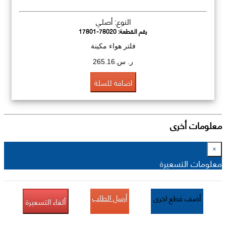
النوع: أصلي
رقم القطعة:
17801-78020
فلتر هواء مكينة
ر. س.265.16
اضافة للسلة
معلومات أخرى
×
معلومات التسعيرة
أرسل الطلب
أضف قطع اخرى
ألغاء التسعيرة