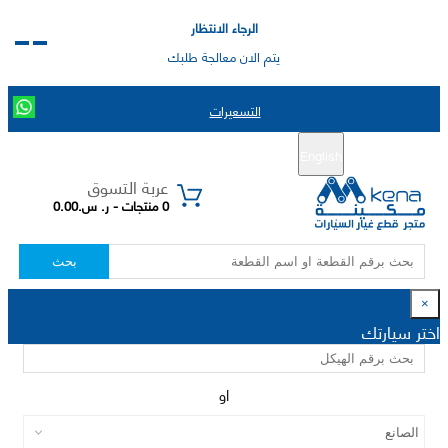
الرجاء الانتظار
يتم الان معالجة طلبك
التسعيرات
English
تسجيل جديد
تسجيل الدخول
|
عربة التسوق
0 منتجات - ر. س.0.00
بحث
×
اختر سيارتك
او