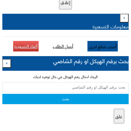
إغلاق
×
معلومات التسعيرة
أرسل الطلب
ألغاء التسعيرة
أضف قطع اخرى
بحث برقم الهيكل او رقم الشاصي
×
الرجاء ادخال رقم الهيكل في حال توفره لديك
بحث
غلق