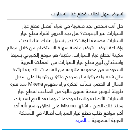
تسوق سهل لطلب قطع غيار السيارات
هل أنت شخص تجد صعوبة في شراء أفضل قطع غيار
السيارات عبر الإنترنت؟ هل تجد الخروج لشراء قطع غيار
السيارات مضيعة للوقت؟ نحن نسهل عليك عناء البحث
وإضاعة الوقت بتوفير منصة سهلة الاستخدام من خلال موقع
مكينة لقطع غيار السيارات. مكينة هو موقع إلكتروني بسيط
واستثنائي لبيع قطع غيار السيارات في المملكة العربية
السعودية من مجموعة متنوعة من العلامات التجارية الرائدة
مثل شيفروليه وكرايسلر ودودج ولكزس وتويوتا على سبيل
المثال لا الحصر. نشأت الفكرة وراء مفهوم Mkena منذ فترة
طويلة لتوفير منصة تسوق خالية من المتاعب لقطع غيار
السيارات الأصلية والبديلة وخدمات وما بعد البيع لسيارتك.
ومنذ ذلك الحين ، اشتهر Mkena على نطاق واسع بأنه أحد
أكثر مواقع طلب قطع غيار السيارات أصالة في المملكة
العربية السعودية
...المزيد