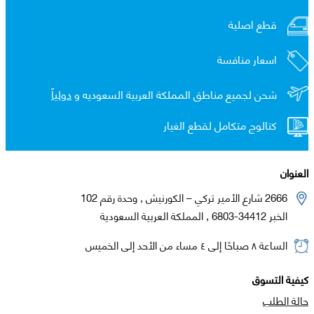
قطع اصلية
اسعار منافسة
شحن لجميع مناطق المملكة العربية السعوديه و
دولياً
كتالوج متكامل لقطع الغيار
العنوان
2666 شارع الأمير تركي – الكورنيش , وحدة رقم 102
الخبر 34412-6803 , المملكة العربية السعودية
الساعة ٨ صباحًا إلى ٤ مساء من الأحد إلى الخميس
كيفية التسوق
حالة الطلب