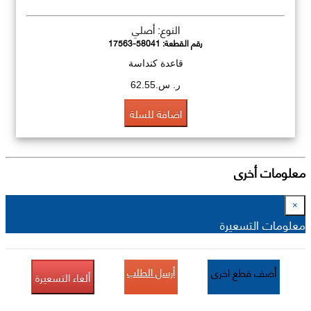
النوع: أصلي
رقم القطعة:
17563-58041
قاعدة كنداسة
ر. س.62.55
اضافة للسلة
معلومات أخرى
×
معلومات التسعيرة
أرسل الطلب
أضف قطع اخرى
ألغاء التسعيرة