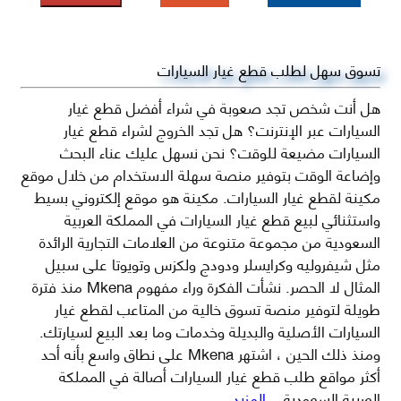
تسوق سهل لطلب قطع غيار السيارات
هل أنت شخص تجد صعوبة في شراء أفضل قطع غيار
السيارات عبر الإنترنت؟ هل تجد الخروج لشراء قطع غيار
السيارات مضيعة للوقت؟ نحن نسهل عليك عناء البحث
وإضاعة الوقت بتوفير منصة سهلة الاستخدام من خلال موقع
مكينة لقطع غيار السيارات. مكينة هو موقع إلكتروني بسيط
واستثنائي لبيع قطع غيار السيارات في المملكة العربية
السعودية من مجموعة متنوعة من العلامات التجارية الرائدة
مثل شيفروليه وكرايسلر ودودج ولكزس وتويوتا على سبيل
المثال لا الحصر. نشأت الفكرة وراء مفهوم Mkena منذ فترة
طويلة لتوفير منصة تسوق خالية من المتاعب لقطع غيار
السيارات الأصلية والبديلة وخدمات وما بعد البيع لسيارتك.
ومنذ ذلك الحين ، اشتهر Mkena على نطاق واسع بأنه أحد
أكثر مواقع طلب قطع غيار السيارات أصالة في المملكة
العربية السعودية
...المزيد