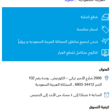
قطع اصلية
اسعار منافسة
شحن لجميع مناطق المملكة العربية السعوديه و
دولياً
كتالوج متكامل لقطع الغيار
العنوان
2666 شارع الأمير تركي – الكورنيش , وحدة رقم 102
الخبر 34412-6803 , المملكة العربية السعودية
الساعة ٨ صباحًا إلى ٤ مساء من الأحد إلى الخميس
كيفية التسوق