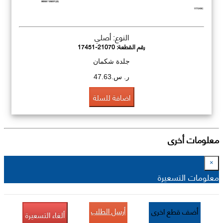
النوع: أصلي
رقم القطعة:
17451-21070
جلدة شكمان
ر. س.47.63
اضافة للسلة
معلومات أخرى
×
معلومات التسعيرة
أرسل الطلب
أضف قطع اخرى
ألغاء التسعيرة