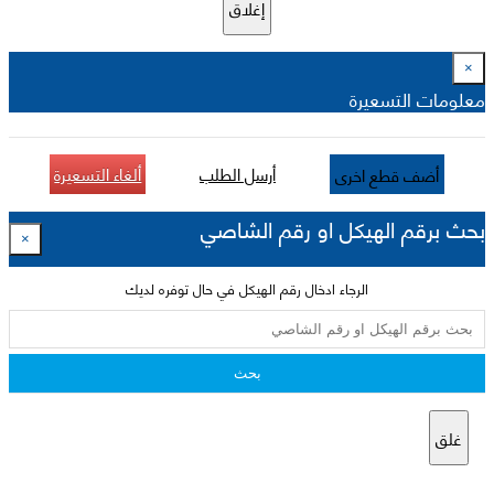
إغلاق
×
معلومات التسعيرة
أرسل الطلب
ألغاء التسعيرة
أضف قطع اخرى
بحث برقم الهيكل او رقم الشاصي
×
الرجاء ادخال رقم الهيكل في حال توفره لديك
بحث
غلق