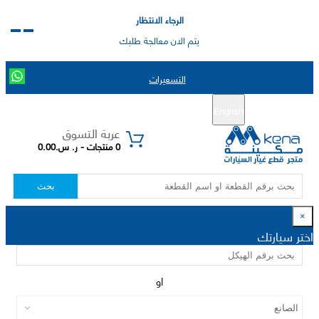
الرجاء الانتظار
يتم الان معالجة طلبك
التسعيرات
English
تسجيل جديد
تسجيل الدخول
|
عربة التسوق
0 منتجات - ر. س.0.00
بحث
×
اختر سيارتك
او