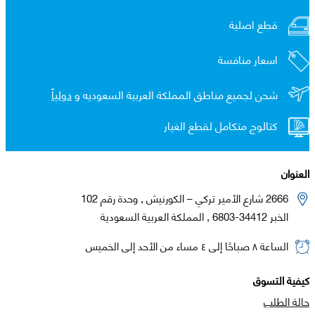
قطع اصلية
اسعار منافسة
شحن لجميع مناطق المملكة العربية السعوديه و
دولياً
كتالوج متكامل لقطع الغيار
العنوان
2666 شارع الأمير تركي – الكورنيش , وحدة رقم 102
الخبر 34412-6803 , المملكة العربية السعودية
الساعة ٨ صباحًا إلى ٤ مساء من الأحد إلى الخميس
كيفية التسوق
حالة الطلب