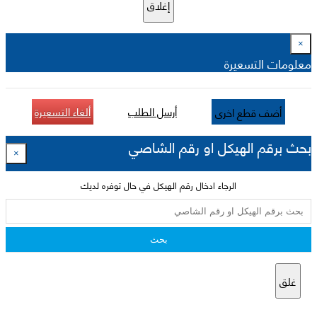
إغلاق
×
معلومات التسعيرة
أرسل الطلب
ألغاء التسعيرة
أضف قطع اخرى
بحث برقم الهيكل او رقم الشاصي
×
الرجاء ادخال رقم الهيكل في حال توفره لديك
بحث
غلق