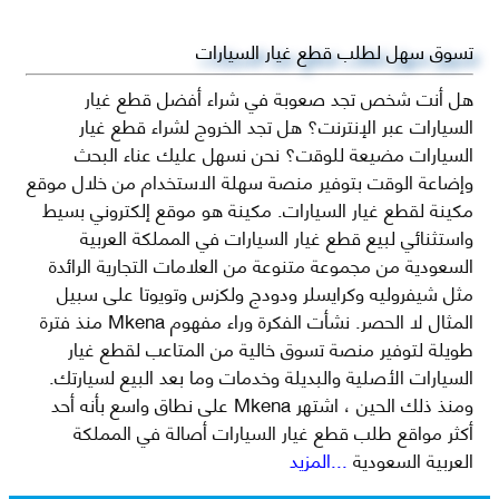
تسوق سهل لطلب قطع غيار السيارات
هل أنت شخص تجد صعوبة في شراء أفضل قطع غيار
السيارات عبر الإنترنت؟ هل تجد الخروج لشراء قطع غيار
السيارات مضيعة للوقت؟ نحن نسهل عليك عناء البحث
وإضاعة الوقت بتوفير منصة سهلة الاستخدام من خلال موقع
مكينة لقطع غيار السيارات. مكينة هو موقع إلكتروني بسيط
واستثنائي لبيع قطع غيار السيارات في المملكة العربية
السعودية من مجموعة متنوعة من العلامات التجارية الرائدة
مثل شيفروليه وكرايسلر ودودج ولكزس وتويوتا على سبيل
المثال لا الحصر. نشأت الفكرة وراء مفهوم Mkena منذ فترة
طويلة لتوفير منصة تسوق خالية من المتاعب لقطع غيار
السيارات الأصلية والبديلة وخدمات وما بعد البيع لسيارتك.
ومنذ ذلك الحين ، اشتهر Mkena على نطاق واسع بأنه أحد
أكثر مواقع طلب قطع غيار السيارات أصالة في المملكة
العربية السعودية
...المزيد