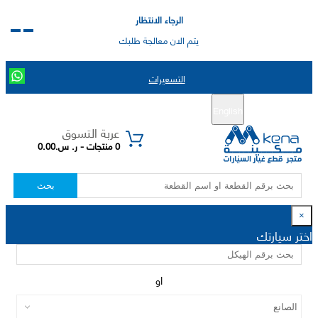
الرجاء الانتظار
يتم الان معالجة طلبك
التسعيرات
English
تسجيل جديد
تسجيل الدخول
|
عربة التسوق
0 منتجات - ر. س.0.00
بحث
×
اختر سيارتك
او