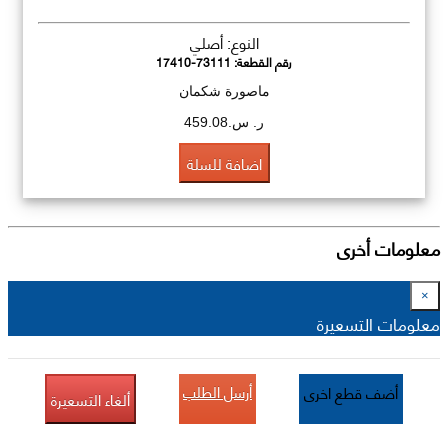
النوع: أصلي
رقم القطعة:
17410-73111
ماصورة شكمان
ر. س.459.08
اضافة للسلة
معلومات أخرى
×
معلومات التسعيرة
أرسل الطلب
أضف قطع اخرى
ألغاء التسعيرة