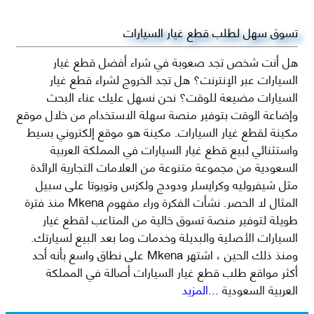
تسوق سهل لطلب قطع غيار السيارات
هل أنت شخص تجد صعوبة في شراء أفضل قطع غيار
السيارات عبر الإنترنت؟ هل تجد الخروج لشراء قطع غيار
السيارات مضيعة للوقت؟ نحن نسهل عليك عناء البحث
وإضاعة الوقت بتوفير منصة سهلة الاستخدام من خلال موقع
مكينة لقطع غيار السيارات. مكينة هو موقع إلكتروني بسيط
واستثنائي لبيع قطع غيار السيارات في المملكة العربية
السعودية من مجموعة متنوعة من العلامات التجارية الرائدة
مثل شيفروليه وكرايسلر ودودج ولكزس وتويوتا على سبيل
المثال لا الحصر. نشأت الفكرة وراء مفهوم Mkena منذ فترة
طويلة لتوفير منصة تسوق خالية من المتاعب لقطع غيار
السيارات الأصلية والبديلة وخدمات وما بعد البيع لسيارتك.
ومنذ ذلك الحين ، اشتهر Mkena على نطاق واسع بأنه أحد
أكثر مواقع طلب قطع غيار السيارات أصالة في المملكة
العربية السعودية
...المزيد