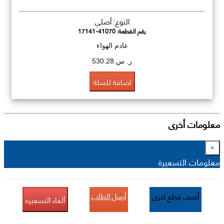
النوع: أصلي
رقم القطعة:
17141-41070
عادم الهواء
ر. س.530.28
اضافة للسلة
معلومات أخرى
×
معلومات التسعيرة
أرسل الطلب
أضف قطع اخرى
ألغاء التسعيرة