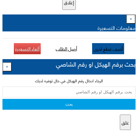
إغلاق
×
معلومات التسعيرة
أرسل الطلب
ألغاء التسعيرة
أضف قطع اخرى
بحث برقم الهيكل او رقم الشاصي
×
الرجاء ادخال رقم الهيكل في حال توفره لديك
بحث
غلق