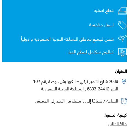
قطع اصلية
اسعار منافسة
شحن لجميع مناطق المملكة العربية السعوديه و
دولياً
كتالوج متكامل لقطع الغيار
العنوان
2666 شارع الأمير تركي – الكورنيش , وحدة رقم 102
الخبر 34412-6803 , المملكة العربية السعودية
الساعة ٨ صباحًا إلى ٤ مساء من الأحد إلى الخميس
كيفية التسوق
حالة الطلب