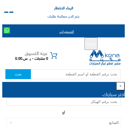
الرجاء الانتظار
يتم الان معالجة طلبك
التسعيرات
English
تسجيل جديد
تسجيل الدخول
|
عربة التسوق
0 منتجات - ر. س.0.00
بحث
×
اختر سيارتك
او