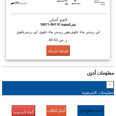
النوع: أصلي
رقم القطعة:
16571-0H110
لي ريديتر ماء علوي,هوز ريديتر ماء علوي, لي رديترعلوي
ر. س.40.61
اضافة للسلة
معلومات أخرى
×
معلومات التسعيرة
أرسل الطلب
أضف قطع اخرى
ألغاء التسعيرة