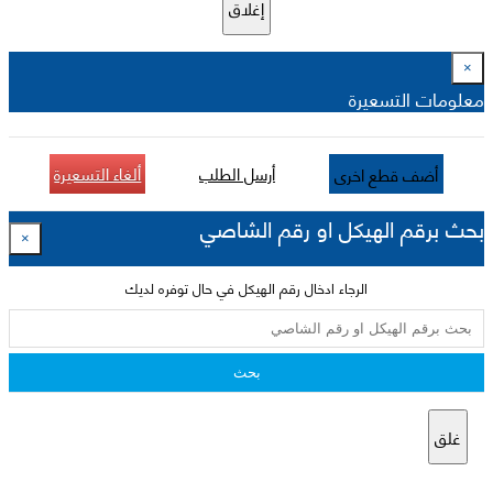
إغلاق
×
معلومات التسعيرة
أرسل الطلب
ألغاء التسعيرة
أضف قطع اخرى
بحث برقم الهيكل او رقم الشاصي
×
الرجاء ادخال رقم الهيكل في حال توفره لديك
بحث
غلق