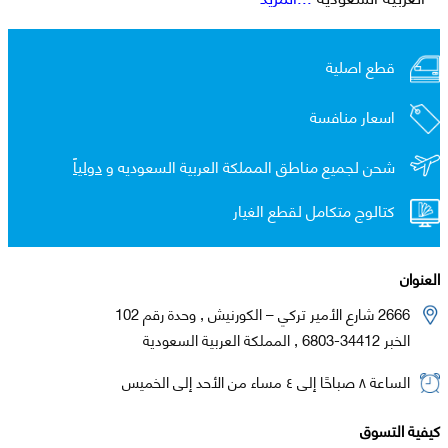
قطع اصلية
اسعار منافسة
شحن لجميع مناطق المملكة العربية السعوديه و
دولياً
كتالوج متكامل لقطع الغيار
العنوان
2666 شارع الأمير تركي – الكورنيش , وحدة رقم 102
الخبر 34412-6803 , المملكة العربية السعودية
الساعة ٨ صباحًا إلى ٤ مساء من الأحد إلى الخميس
كيفية التسوق