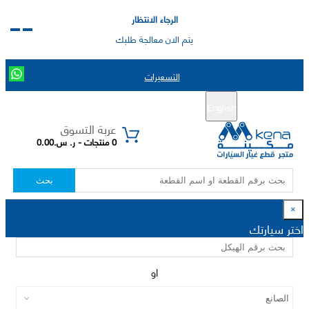
الرجاء الانتظار
يتم الان معالجة طلبك
التسعيرات
English
تسجيل جديد
تسجيل الدخول
|
عربة التسوق
0 منتجات - ر. س.0.00
بحث
×
اختر سيارتك
او