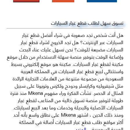
تسوق سهل لطلب قطع غيار السيارات
هل أنت شخص تجد صعوبة في شراء أفضل قطع غيار
السيارات عبر الإنترنت؟ هل تجد الخروج لشراء قطع غيار
السيارات مضيعة للوقت؟ نحن نسهل عليك عناء البحث
وإضاعة الوقت بتوفير منصة سهلة الاستخدام من خلال موقع
مكينة لقطع غيار السيارات. مكينة هو موقع إلكتروني بسيط
واستثنائي لبيع قطع غيار السيارات في المملكة العربية
السعودية من مجموعة متنوعة من العلامات التجارية الرائدة
مثل شيفروليه وكرايسلر ودودج ولكزس وتويوتا على سبيل
المثال لا الحصر. نشأت الفكرة وراء مفهوم Mkena منذ فترة
طويلة لتوفير منصة تسوق خالية من المتاعب لقطع غيار
السيارات الأصلية والبديلة وخدمات وما بعد البيع لسيارتك.
ومنذ ذلك الحين ، اشتهر Mkena على نطاق واسع بأنه أحد
أكثر مواقع طلب قطع غيار السيارات أصالة في المملكة
العربية السعودية
...المزيد