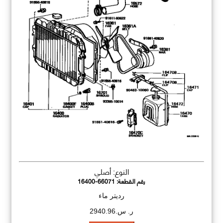
النوع: أصلي
رقم القطعة:
16400-66071
رديتر ماء
ر. س.2940.96