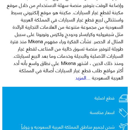
وإضاعة الوقت بتوفير منصة سهلة الاستخدام من خلال موقع
مكينة لقطع غيار السيارات. مكينة هو موقع إلكتروني بسيط
واستثنائي لبيع قطع غيار السيارات في المملكة العربية
السعودية من مجموعة متنوعة من العلامات التجارية الرائدة
مثل شيفروليه وكرايسلر ودودج ولكزس وتويوتا على سبيل
المثال لا الحصر. نشأت الفكرة وراء مفهوم Mkena منذ فترة
طويلة لتوفير منصة تسوق خالية من المتاعب لقطع غيار
السيارات الأصلية والبديلة وخدمات وما بعد البيع لسيارتك.
ومنذ ذلك الحين ، اشتهر Mkena على نطاق واسع بأنه أحد
أكثر مواقع طلب قطع غيار السيارات أصالة في المملكة
العربية السعودية
...المزيد
قطع اصلية
اسعار منافسة
شحن لجميع مناطق المملكة العربية السعوديه و
دولياً