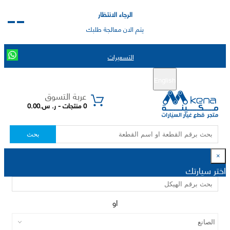
الرجاء الانتظار
يتم الان معالجة طلبك
التسعيرات
English
تسجيل جديد
تسجيل الدخول
|
عربة التسوق
0 منتجات - ر. س.0.00
بحث
×
اختر سيارتك
او