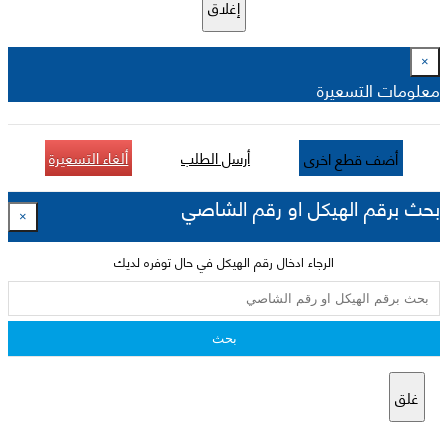
إغلاق
×
معلومات التسعيرة
أرسل الطلب
ألغاء التسعيرة
أضف قطع اخرى
بحث برقم الهيكل او رقم الشاصي
×
الرجاء ادخال رقم الهيكل في حال توفره لديك
بحث
غلق