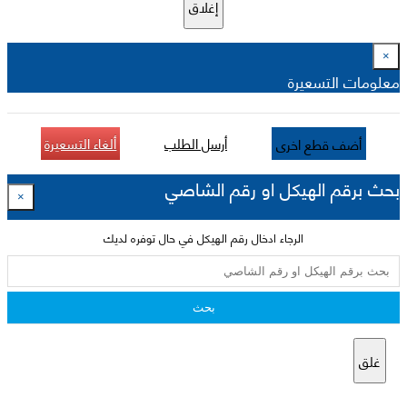
إغلاق
×
معلومات التسعيرة
أرسل الطلب
ألغاء التسعيرة
أضف قطع اخرى
بحث برقم الهيكل او رقم الشاصي
×
الرجاء ادخال رقم الهيكل في حال توفره لديك
بحث
غلق