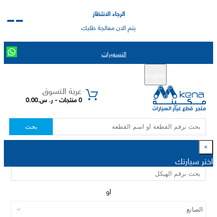
الرجاء الانتظار
يتم الان معالجة طلبك
التسعيرات
English
تسجيل جديد
تسجيل الدخول
|
عربة التسوق
0 منتجات - ر. س.0.00
بحث
×
اختر سيارتك
او