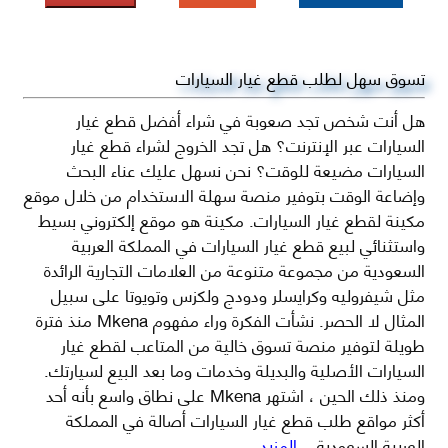
تسوق سهل لطلب قطع غيار السيارات
هل أنت شخص تجد صعوبة في شراء أفضل قطع غيار
السيارات عبر الإنترنت؟ هل تجد الخروج لشراء قطع غيار
السيارات مضيعة للوقت؟ نحن نسهل عليك عناء البحث
وإضاعة الوقت بتوفير منصة سهلة الاستخدام من خلال موقع
مكينة لقطع غيار السيارات. مكينة هو موقع إلكتروني بسيط
واستثنائي لبيع قطع غيار السيارات في المملكة العربية
السعودية من مجموعة متنوعة من العلامات التجارية الرائدة
مثل شيفروليه وكرايسلر ودودج ولكزس وتويوتا على سبيل
المثال لا الحصر. نشأت الفكرة وراء مفهوم Mkena منذ فترة
طويلة لتوفير منصة تسوق خالية من المتاعب لقطع غيار
السيارات الأصلية والبديلة وخدمات وما بعد البيع لسيارتك.
ومنذ ذلك الحين ، اشتهر Mkena على نطاق واسع بأنه أحد
أكثر مواقع طلب قطع غيار السيارات أصالة في المملكة
العربية السعودية
...المزيد