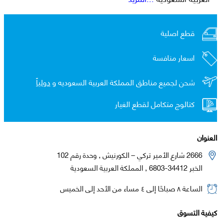
قطع اصلية
اسعار منافسة
شحن لجميع مناطق المملكة العربية السعوديه و
دولياً
كتالوج متكامل لقطع الغيار
العنوان
2666 شارع الأمير تركي – الكورنيش , وحدة رقم 102
الخبر 34412-6803 , المملكة العربية السعودية
الساعة ٨ صباحًا إلى ٤ مساء من الأحد إلى الخميس
كيفية التسوق