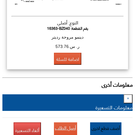
النوع: أصلي
رقم القطعة:
16363-BZ040
دينمو مروحة رديتر
ر. س.573.76
اضافة للسلة
معلومات أخرى
×
معلومات التسعيرة
أرسل الطلب
أضف قطع اخرى
ألغاء التسعيرة