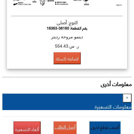
النوع: أصلي
رقم القطعة:
16363-36160
دينمو مروحة رديتر
ر. س.554.43
اضافة للسلة
معلومات أخرى
×
معلومات التسعيرة
أرسل الطلب
أضف قطع اخرى
ألغاء التسعيرة