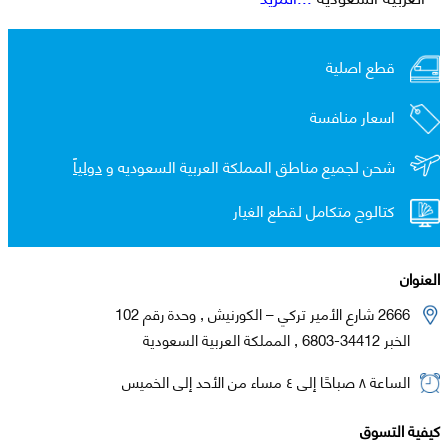
قطع اصلية
اسعار منافسة
شحن لجميع مناطق المملكة العربية السعوديه و
دولياً
كتالوج متكامل لقطع الغيار
العنوان
2666 شارع الأمير تركي – الكورنيش , وحدة رقم 102
الخبر 34412-6803 , المملكة العربية السعودية
الساعة ٨ صباحًا إلى ٤ مساء من الأحد إلى الخميس
كيفية التسوق