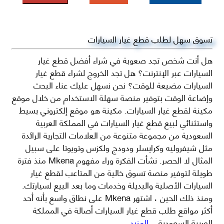
تسوق سهل لطلب قطع غيار السيارات
هل أنت شخص تجد صعوبة في شراء أفضل قطع غيار
السيارات عبر الإنترنت؟ هل تجد الخروج لشراء قطع غيار
السيارات مضيعة للوقت؟ نحن نسهل عليك عناء البحث
وإضاعة الوقت بتوفير منصة سهلة الاستخدام من خلال موقع
مكينة لقطع غيار السيارات. مكينة هو موقع إلكتروني بسيط
واستثنائي لبيع قطع غيار السيارات في المملكة العربية
السعودية من مجموعة متنوعة من العلامات التجارية الرائدة
مثل شيفروليه وكرايسلر ودودج ولكزس وتويوتا على سبيل
المثال لا الحصر. نشأت الفكرة وراء مفهوم Mkena منذ فترة
طويلة لتوفير منصة تسوق خالية من المتاعب لقطع غيار
السيارات الأصلية والبديلة وخدمات وما بعد البيع لسيارتك.
ومنذ ذلك الحين ، اشتهر Mkena على نطاق واسع بأنه أحد
أكثر مواقع طلب قطع غيار السيارات أصالة في المملكة
العربية السعودية
...المزيد