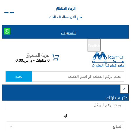
الرجاء الانتظار
يتم الان معالجة طلبك
التسعيرات
English
تسجيل جديد
تسجيل الدخول
|
عربة التسوق
0 منتجات - ر. س.0.00
بحث
×
اختر سيارتك
او