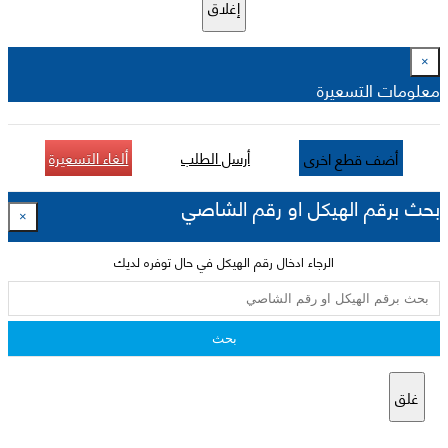
إغلاق
×
معلومات التسعيرة
أرسل الطلب
ألغاء التسعيرة
أضف قطع اخرى
بحث برقم الهيكل او رقم الشاصي
×
الرجاء ادخال رقم الهيكل في حال توفره لديك
بحث
غلق