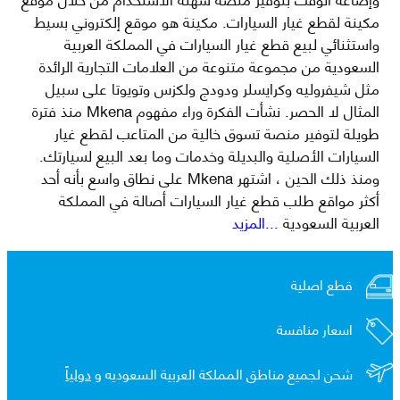
مكينة لقطع غيار السيارات. مكينة هو موقع إلكتروني بسيط
واستثنائي لبيع قطع غيار السيارات في المملكة العربية
السعودية من مجموعة متنوعة من العلامات التجارية الرائدة
مثل شيفروليه وكرايسلر ودودج ولكزس وتويوتا على سبيل
المثال لا الحصر. نشأت الفكرة وراء مفهوم Mkena منذ فترة
طويلة لتوفير منصة تسوق خالية من المتاعب لقطع غيار
السيارات الأصلية والبديلة وخدمات وما بعد البيع لسيارتك.
ومنذ ذلك الحين ، اشتهر Mkena على نطاق واسع بأنه أحد
أكثر مواقع طلب قطع غيار السيارات أصالة في المملكة
العربية السعودية
...المزيد
قطع اصلية
اسعار منافسة
شحن لجميع مناطق المملكة العربية السعوديه و
دولياً