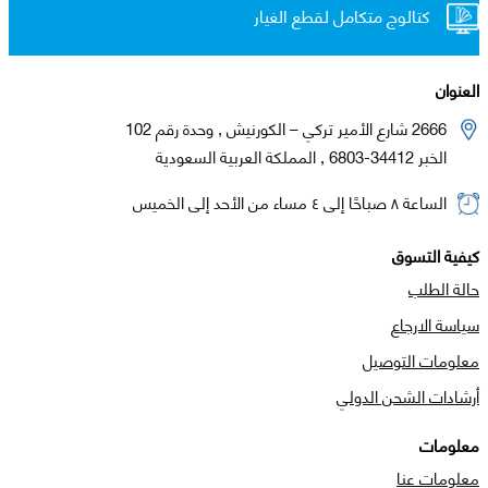
كتالوج متكامل لقطع الغيار
العنوان
2666 شارع الأمير تركي – الكورنيش , وحدة رقم 102
الخبر 34412-6803 , المملكة العربية السعودية
الساعة ٨ صباحًا إلى ٤ مساء من الأحد إلى الخميس
كيفية التسوق
حالة الطلب
سياسة الارجاع
معلومات التوصيل
أرشادات الشحن الدولي
معلومات
معلومات عنا