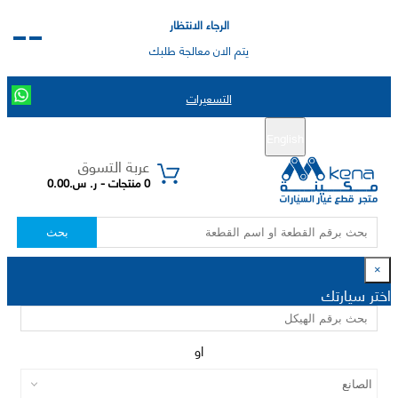
الرجاء الانتظار
يتم الان معالجة طلبك
التسعيرات
English
تسجيل جديد
تسجيل الدخول
|
عربة التسوق
0 منتجات - ر. س.0.00
بحث
×
اختر سيارتك
او