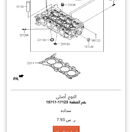
النوع: أصلي
رقم القطعة:
15717-17123
سداده
ر. س.7.93
اضافة للسلة