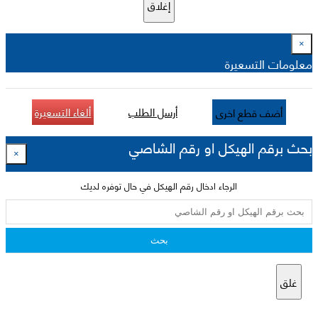
إغلاق
×
معلومات التسعيرة
أرسل الطلب
ألغاء التسعيرة
أضف قطع اخرى
بحث برقم الهيكل او رقم الشاصي
×
الرجاء ادخال رقم الهيكل في حال توفره لديك
بحث
غلق