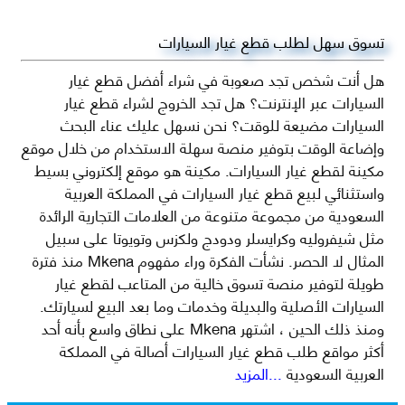
تسوق سهل لطلب قطع غيار السيارات
هل أنت شخص تجد صعوبة في شراء أفضل قطع غيار
السيارات عبر الإنترنت؟ هل تجد الخروج لشراء قطع غيار
السيارات مضيعة للوقت؟ نحن نسهل عليك عناء البحث
وإضاعة الوقت بتوفير منصة سهلة الاستخدام من خلال موقع
مكينة لقطع غيار السيارات. مكينة هو موقع إلكتروني بسيط
واستثنائي لبيع قطع غيار السيارات في المملكة العربية
السعودية من مجموعة متنوعة من العلامات التجارية الرائدة
مثل شيفروليه وكرايسلر ودودج ولكزس وتويوتا على سبيل
المثال لا الحصر. نشأت الفكرة وراء مفهوم Mkena منذ فترة
طويلة لتوفير منصة تسوق خالية من المتاعب لقطع غيار
السيارات الأصلية والبديلة وخدمات وما بعد البيع لسيارتك.
ومنذ ذلك الحين ، اشتهر Mkena على نطاق واسع بأنه أحد
أكثر مواقع طلب قطع غيار السيارات أصالة في المملكة
العربية السعودية
...المزيد