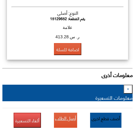
النوع: أصلي
رقم القطعة:
15129652
علامة
ر. س.413.28
اضافة للسلة
معلومات أخرى
×
معلومات التسعيرة
أرسل الطلب
أضف قطع اخرى
ألغاء التسعيرة