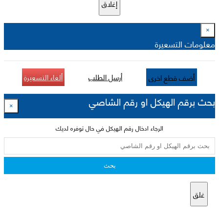
إغلاق
×
معلومات التسعيرة
أرسل الطلب
ألغاء التسعيرة
أضف قطع اخرى
بحث برقم الهيكل او رقم الشاصي
×
الرجاء ادخال رقم الهيكل في حال توفره لديك
بحث
غلق