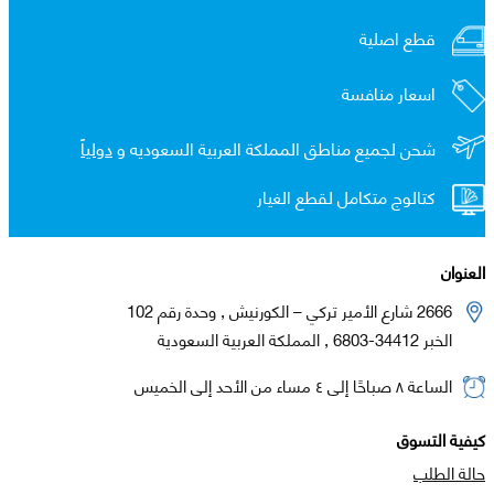
قطع اصلية
اسعار منافسة
شحن لجميع مناطق المملكة العربية السعوديه و
دولياً
كتالوج متكامل لقطع الغيار
العنوان
2666 شارع الأمير تركي – الكورنيش , وحدة رقم 102
الخبر 34412-6803 , المملكة العربية السعودية
الساعة ٨ صباحًا إلى ٤ مساء من الأحد إلى الخميس
كيفية التسوق
حالة الطلب