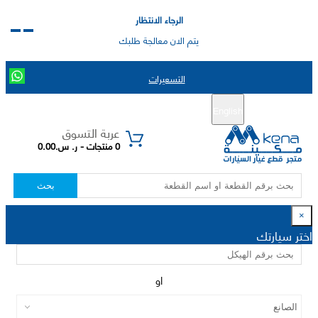
الرجاء الانتظار
يتم الان معالجة طلبك
التسعيرات
English
تسجيل جديد
تسجيل الدخول
|
عربة التسوق
0 منتجات - ر. س.0.00
بحث
×
اختر سيارتك
او