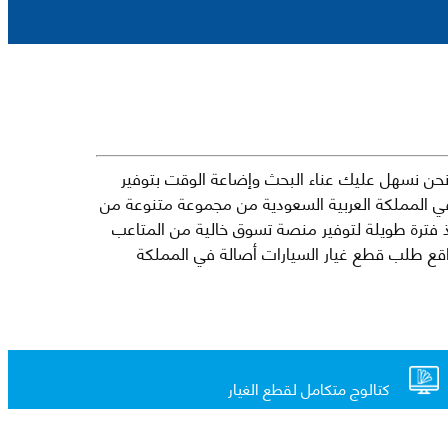
حن نسهل عليك عناء البحث وإضاعة الوقت بتوفير
في المملكة العربية السعودية من مجموعة متنوعة من
جارية الرائدة مثل شيفروليه وكرايسلر ودودج ولكزس وتويوتا على سبيل المثال لا الحصر. نشأت الفكرة وراء مفهوم Mkena منذ فترة طويلة لتوفير منصة تسوق خالية من المتاعب
ذ ذلك الحين ، اشتهر Mkena على نطاق واسع بأنه أحد أكثر مواقع طلب قطع غيار السيارات أصالة في المملكة
كتالوج متكامل لقطع الغيار