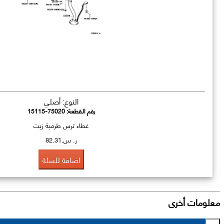
النوع: أصلي
رقم القطعة:
15115-75020
غطاء ترس طرمبة زيت
ر. س.82.31
اضافة للسلة
معلومات أخرى