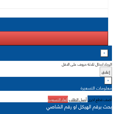
×
الرجاء ادخال ثلاثة حروف على الاقل
إغلاق
×
معلومات التسعيرة
أضف قطع اخرى
أرسل الطلب
ألغاء التسعيرة
بحث برقم الهيكل او رقم الشاصي