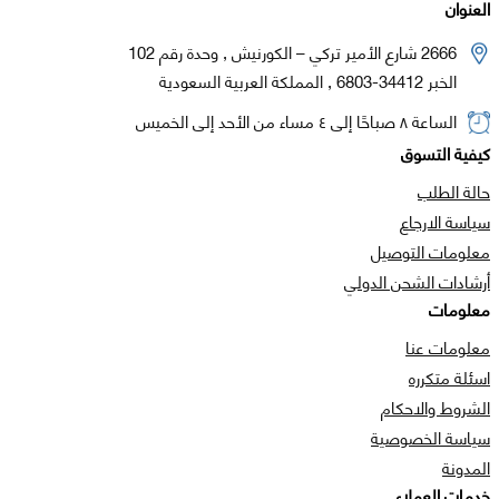
العنوان
2666 شارع الأمير تركي – الكورنيش , وحدة رقم 102
الخبر 34412-6803 , المملكة العربية السعودية
الساعة ٨ صباحًا إلى ٤ مساء من الأحد إلى الخميس
كيفية التسوق
حالة الطلب
سياسة الارجاع
معلومات التوصيل
أرشادات الشحن الدولي
معلومات
معلومات عنا
اسئلة متكرره
الشروط والاحكام
سياسة الخصوصية
المدونة
خدمات العملاء