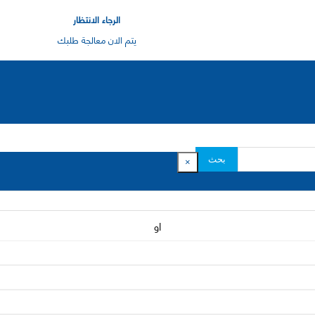
الرجاء الانتظار
يتم الان معالجة طلبك
بحث
×
او