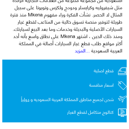
مثل شيفروليه وكرايسلر ودودج ولكزس وتويوتا على سبيل
المثال لا الحصر. نشأت الفكرة وراء مفهوم Mkena منذ فترة
طويلة لتوفير منصة تسوق خالية من المتاعب لقطع غيار
السيارات الأصلية والبديلة وخدمات وما بعد البيع لسيارتك.
ومنذ ذلك الحين ، اشتهر Mkena على نطاق واسع بأنه أحد
أكثر مواقع طلب قطع غيار السيارات أصالة في المملكة
العربية السعودية
...المزيد
قطع اصلية
اسعار منافسة
شحن لجميع مناطق المملكة العربية السعوديه و
دولياً
كتالوج متكامل لقطع الغيار