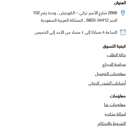
العنوان
2666 شارع الأمير تركي – الكورنيش , وحدة رقم 102
الخبر 34412-6803 , المملكة العربية السعودية
الساعة ٨ صباحًا إلى ٤ مساء من الأحد إلى الخميس
كيفية التسوق
حالة الطلب
سياسة الارجاع
معلومات التوصيل
أرشادات الشحن الدولي
معلومات
معلومات عنا
اسئلة متكرره
الشروط والاحكام