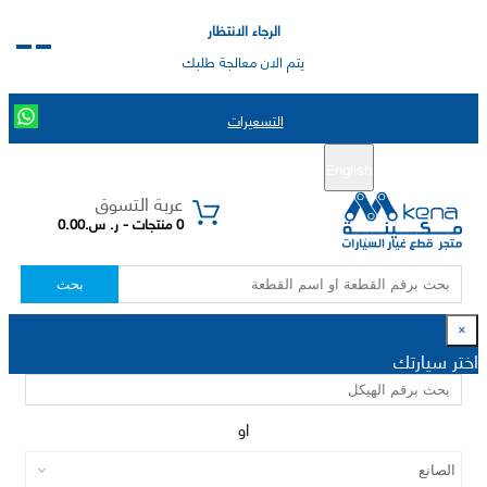
الرجاء الانتظار
يتم الان معالجة طلبك
التسعيرات
English
تسجيل جديد
تسجيل الدخول
|
عربة التسوق
0 منتجات - ر. س.0.00
بحث
×
اختر سيارتك
او