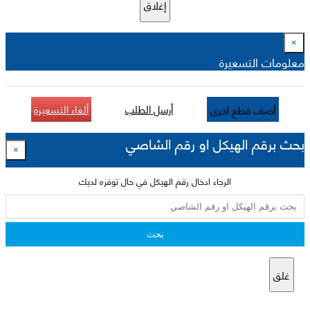
إغلاق
×
معلومات التسعيرة
أرسل الطلب
ألغاء التسعيرة
أضف قطع اخرى
بحث برقم الهيكل او رقم الشاصي
×
الرجاء ادخال رقم الهيكل في حال توفره لديك
بحث
غلق