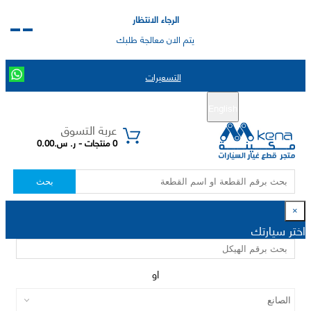
الرجاء الانتظار
يتم الان معالجة طلبك
التسعيرات
English
تسجيل جديد
تسجيل الدخول
|
عربة التسوق
0 منتجات - ر. س.0.00
بحث
×
اختر سيارتك
او