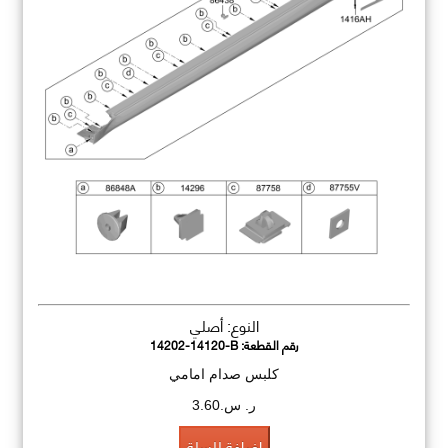
النوع: أصلي
رقم القطعة:
14202-14120-B
كلبس صدام امامي
ر. س.3.60
اضافة للسلة