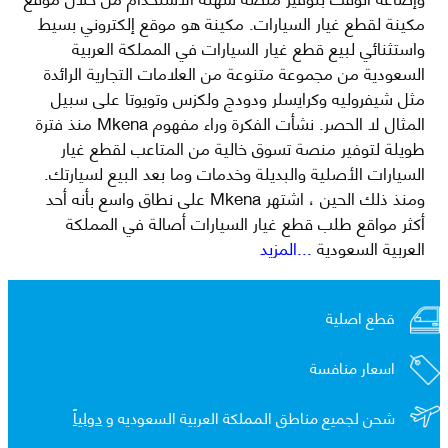
مكينة لقطع غيار السيارات. مكينة هو موقع إلكتروني بسيط
واستثنائي لبيع قطع غيار السيارات في المملكة العربية
السعودية من مجموعة متنوعة من العلامات التجارية الرائدة
مثل شيفروليه وكرايسلر ودودج ولكزس وتويوتا على سبيل
المثال لا الحصر. نشأت الفكرة وراء مفهوم Mkena منذ فترة
طويلة لتوفير منصة تسوق خالية من المتاعب لقطع غيار
السيارات الأصلية والبديلة وخدمات وما بعد البيع لسيارتك.
ومنذ ذلك الحين ، اشتهر Mkena على نطاق واسع بأنه أحد
أكثر مواقع طلب قطع غيار السيارات أصالة في المملكة
العربية السعودية
...المزيد
قطع اصلية
اسعار منافسة
شحن لجميع مناطق المملكة العربية السعوديه و
دولياً