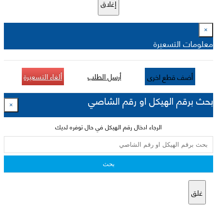
إغلاق
×
معلومات التسعيرة
أرسل الطلب
ألغاء التسعيرة
أضف قطع اخرى
بحث برقم الهيكل او رقم الشاصي
×
الرجاء ادخال رقم الهيكل في حال توفره لديك
بحث
غلق