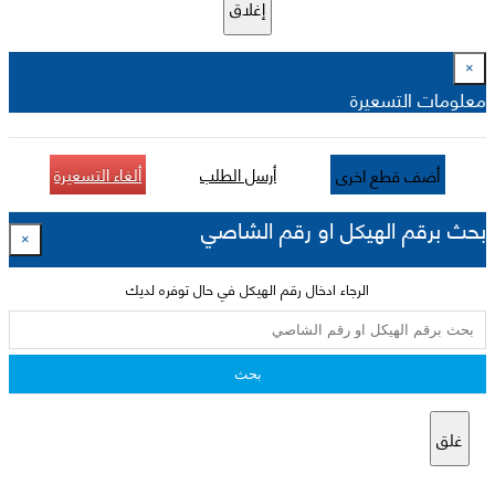
إغلاق
×
معلومات التسعيرة
أرسل الطلب
ألغاء التسعيرة
أضف قطع اخرى
بحث برقم الهيكل او رقم الشاصي
×
الرجاء ادخال رقم الهيكل في حال توفره لديك
بحث
غلق