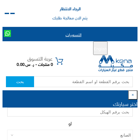
الرجاء الانتظار
يتم الان معالجة طلبك
التسعيرات
English
تسجيل جديد
تسجيل الدخول
|
عربة التسوق
0 منتجات - ر. س.0.00
بحث
×
اختر سيارتك
او