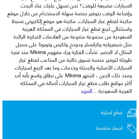
السيارات مضيعة للوقت؟ نحن نسهل عليك عناء البحث
وإضاعة الوقت بتوفير منصة سهلة الاستخدام من خلال موقع
مكينة لقطع غيار السيارات. مكينة هو موقع إلكتروني بسيط
واستثنائي لبيع قطع غيار السيارات في المملكة العربية
السعودية من مجموعة متنوعة من العلامات التجارية الرائدة
مثل شيفروليه وكرايسلر ودودج ولكزس وتويوتا على سبيل
المثال لا الحصر. نشأت الفكرة وراء مفهوم Mkena منذ فترة
طويلة لتوفير منصة تسوق خالية من المتاعب لقطع غيار
السيارات الأصلية والبديلة وخدمات وما بعد البيع لسيارتك.
ومنذ ذلك الحين ، اشتهر Mkena على نطاق واسع بأنه أحد
أكثر مواقع طلب قطع غيار السيارات أصالة في المملكة
العربية السعودية
...المزيد
قطع اصلية
اسعار منافسة