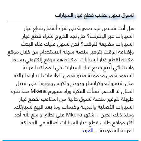
تسوق سهل لطلب قطع غيار السيارات
هل أنت شخص تجد صعوبة في شراء أفضل قطع غيار
السيارات عبر الإنترنت؟ هل تجد الخروج لشراء قطع غيار
السيارات مضيعة للوقت؟ نحن نسهل عليك عناء البحث
وإضاعة الوقت بتوفير منصة سهلة الاستخدام من خلال موقع
مكينة لقطع غيار السيارات. مكينة هو موقع إلكتروني بسيط
واستثنائي لبيع قطع غيار السيارات في المملكة العربية
السعودية من مجموعة متنوعة من العلامات التجارية الرائدة
مثل شيفروليه وكرايسلر ودودج ولكزس وتويوتا على سبيل
المثال لا الحصر. نشأت الفكرة وراء مفهوم Mkena منذ فترة
طويلة لتوفير منصة تسوق خالية من المتاعب لقطع غيار
السيارات الأصلية والبديلة وخدمات وما بعد البيع لسيارتك.
ومنذ ذلك الحين ، اشتهر Mkena على نطاق واسع بأنه أحد
أكثر مواقع طلب قطع غيار السيارات أصالة في المملكة
العربية السعودية
...المزيد