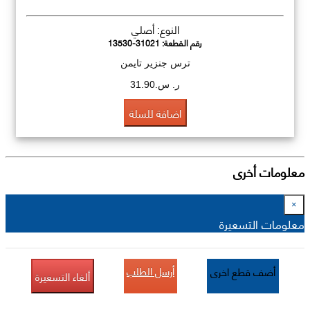
النوع: أصلي
رقم القطعة:
13530-31021
ترس جنزير تايمن
ر. س.31.90
اضافة للسلة
معلومات أخرى
×
معلومات التسعيرة
أرسل الطلب
أضف قطع اخرى
ألغاء التسعيرة