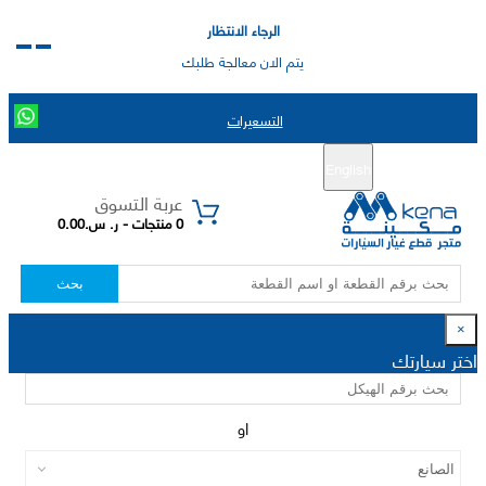
الرجاء الانتظار
يتم الان معالجة طلبك
التسعيرات
English
تسجيل جديد
تسجيل الدخول
|
عربة التسوق
0 منتجات - ر. س.0.00
بحث
×
اختر سيارتك
او