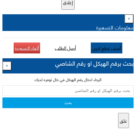
إغلاق
×
معلومات التسعيرة
أرسل الطلب
ألغاء التسعيرة
أضف قطع اخرى
بحث برقم الهيكل او رقم الشاصي
×
الرجاء ادخال رقم الهيكل في حال توفره لديك
بحث
غلق