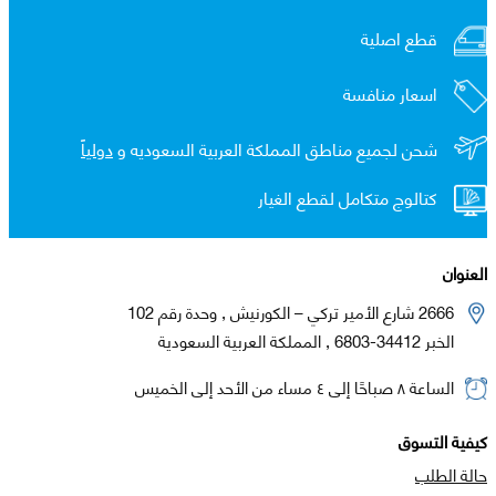
قطع اصلية
اسعار منافسة
شحن لجميع مناطق المملكة العربية السعوديه و
دولياً
كتالوج متكامل لقطع الغيار
العنوان
2666 شارع الأمير تركي – الكورنيش , وحدة رقم 102
الخبر 34412-6803 , المملكة العربية السعودية
الساعة ٨ صباحًا إلى ٤ مساء من الأحد إلى الخميس
كيفية التسوق
حالة الطلب