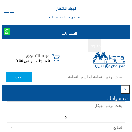
الرجاء الانتظار
يتم الان معالجة طلبك
التسعيرات
English
تسجيل جديد
تسجيل الدخول
|
عربة التسوق
0 منتجات - ر. س.0.00
بحث
×
اختر سيارتك
او