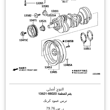
النوع: أصلي
رقم القطعة:
13521-66020
ترس عمود كرنك
ر. س.79.76