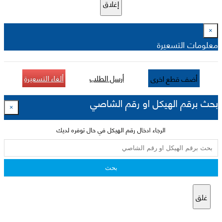
إغلاق
×
معلومات التسعيرة
أرسل الطلب
ألغاء التسعيرة
أضف قطع اخرى
بحث برقم الهيكل او رقم الشاصي
×
الرجاء ادخال رقم الهيكل في حال توفره لديك
بحث
غلق