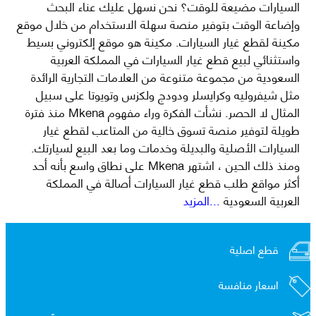
السيارات مضيعة للوقت؟ نحن نسهل عليك عناء البحث
وإضاعة الوقت بتوفير منصة سهلة الاستخدام من خلال موقع
مكينة لقطع غيار السيارات. مكينة هو موقع إلكتروني بسيط
واستثنائي لبيع قطع غيار السيارات في المملكة العربية
السعودية من مجموعة متنوعة من العلامات التجارية الرائدة
مثل شيفروليه وكرايسلر ودودج ولكزس وتويوتا على سبيل
المثال لا الحصر. نشأت الفكرة وراء مفهوم Mkena منذ فترة
طويلة لتوفير منصة تسوق خالية من المتاعب لقطع غيار
السيارات الأصلية والبديلة وخدمات وما بعد البيع لسيارتك.
ومنذ ذلك الحين ، اشتهر Mkena على نطاق واسع بأنه أحد
أكثر مواقع طلب قطع غيار السيارات أصالة في المملكة
العربية السعودية
...المزيد
قطع اصلية
اسعار منافسة