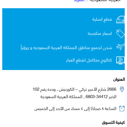
قطع اصلية
اسعار منافسة
شحن لجميع مناطق المملكة العربية السعوديه و
دولياً
كتالوج متكامل لقطع الغيار
العنوان
2666 شارع الأمير تركي – الكورنيش , وحدة رقم 102
الخبر 34412-6803 , المملكة العربية السعودية
الساعة ٨ صباحًا إلى ٤ مساء من الأحد إلى الخميس
كيفية التسوق