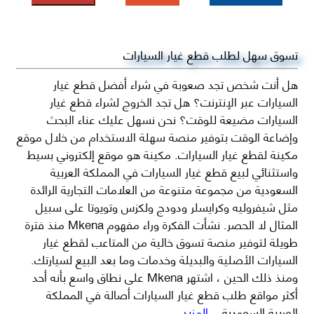
تسوق سهل لطلب قطع غيار السيارات
هل أنت شخص تجد صعوبة في شراء أفضل قطع غيار
السيارات عبر الإنترنت؟ هل تجد الخروج لشراء قطع غيار
السيارات مضيعة للوقت؟ نحن نسهل عليك عناء البحث
وإضاعة الوقت بتوفير منصة سهلة الاستخدام من خلال موقع
مكينة لقطع غيار السيارات. مكينة هو موقع إلكتروني بسيط
واستثنائي لبيع قطع غيار السيارات في المملكة العربية
السعودية من مجموعة متنوعة من العلامات التجارية الرائدة
مثل شيفروليه وكرايسلر ودودج ولكزس وتويوتا على سبيل
المثال لا الحصر. نشأت الفكرة وراء مفهوم Mkena منذ فترة
طويلة لتوفير منصة تسوق خالية من المتاعب لقطع غيار
السيارات الأصلية والبديلة وخدمات وما بعد البيع لسيارتك.
ومنذ ذلك الحين ، اشتهر Mkena على نطاق واسع بأنه أحد
أكثر مواقع طلب قطع غيار السيارات أصالة في المملكة
العربية السعودية
...المزيد