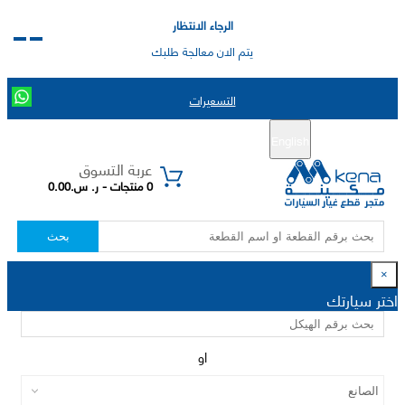
الرجاء الانتظار
يتم الان معالجة طلبك
التسعيرات
English
تسجيل جديد
تسجيل الدخول
|
عربة التسوق
0 منتجات - ر. س.0.00
بحث
×
اختر سيارتك
او