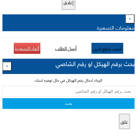
إغلاق
×
معلومات التسعيرة
أرسل الطلب
ألغاء التسعيرة
أضف قطع اخرى
بحث برقم الهيكل او رقم الشاصي
×
الرجاء ادخال رقم الهيكل في حال توفره لديك
بحث
غلق