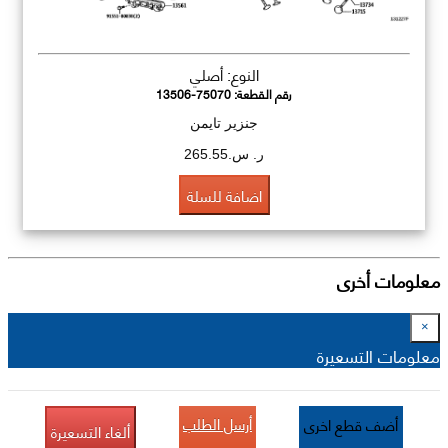
النوع: أصلي
رقم القطعة:
13506-75070
جنزير تايمن
ر. س.265.55
اضافة للسلة
معلومات أخرى
×
معلومات التسعيرة
أرسل الطلب
أضف قطع اخرى
ألغاء التسعيرة