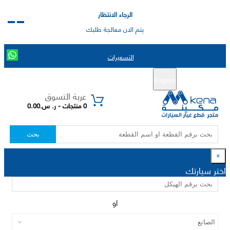
الرجاء الانتظار
يتم الان معالجة طلبك
التسعيرات
English
تسجيل جديد
تسجيل الدخول
|
عربة التسوق
0 منتجات - ر. س.0.00
بحث
×
اختر سيارتك
او