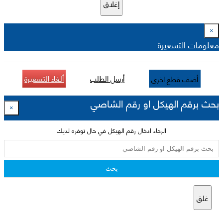
إغلاق
×
معلومات التسعيرة
أرسل الطلب
ألغاء التسعيرة
أضف قطع اخرى
بحث برقم الهيكل او رقم الشاصي
×
الرجاء ادخال رقم الهيكل في حال توفره لديك
بحث
غلق