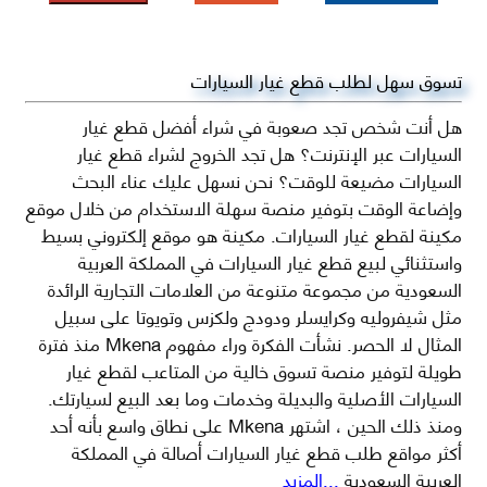
تسوق سهل لطلب قطع غيار السيارات
هل أنت شخص تجد صعوبة في شراء أفضل قطع غيار
السيارات عبر الإنترنت؟ هل تجد الخروج لشراء قطع غيار
السيارات مضيعة للوقت؟ نحن نسهل عليك عناء البحث
وإضاعة الوقت بتوفير منصة سهلة الاستخدام من خلال موقع
مكينة لقطع غيار السيارات. مكينة هو موقع إلكتروني بسيط
واستثنائي لبيع قطع غيار السيارات في المملكة العربية
السعودية من مجموعة متنوعة من العلامات التجارية الرائدة
مثل شيفروليه وكرايسلر ودودج ولكزس وتويوتا على سبيل
المثال لا الحصر. نشأت الفكرة وراء مفهوم Mkena منذ فترة
طويلة لتوفير منصة تسوق خالية من المتاعب لقطع غيار
السيارات الأصلية والبديلة وخدمات وما بعد البيع لسيارتك.
ومنذ ذلك الحين ، اشتهر Mkena على نطاق واسع بأنه أحد
أكثر مواقع طلب قطع غيار السيارات أصالة في المملكة
العربية السعودية
...المزيد