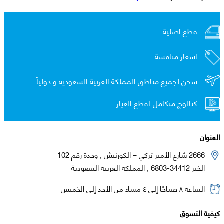
قطع اصلية
اسعار منافسة
شحن لجميع مناطق المملكة العربية السعوديه و
دولياً
كتالوج متكامل لقطع الغيار
العنوان
2666 شارع الأمير تركي – الكورنيش , وحدة رقم 102
الخبر 34412-6803 , المملكة العربية السعودية
الساعة ٨ صباحًا إلى ٤ مساء من الأحد إلى الخميس
كيفية التسوق