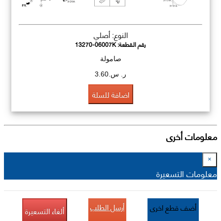
النوع: أصلي
رقم القطعة:
13270-06007K
صامولة
ر. س.3.60
اضافة للسلة
معلومات أخرى
×
معلومات التسعيرة
أرسل الطلب
أضف قطع اخرى
ألغاء التسعيرة