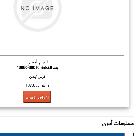
النوع: أصلي
رقم القطعة:
13060-38010
ترس تيمن
ر. س.1073.55
اضافة للسلة
معلومات أخرى