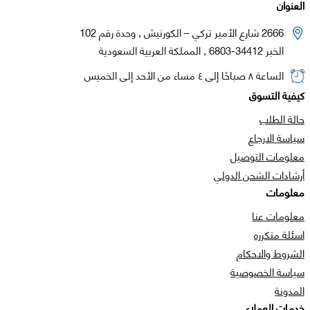
العنوان
2666 شارع الأمير تركي – الكورنيش , وحدة رقم 102
الخبر 34412-6803 , المملكة العربية السعودية
الساعة ٨ صباحًا إلى ٤ مساء من الأحد إلى الخميس
كيفية التسوق
حالة الطلب
سياسة الارجاع
معلومات التوصيل
أرشادات الشحن الدولي
معلومات
معلومات عنا
اسئلة متكرره
الشروط والاحكام
سياسة الخصوصية
المدونة
خدمات العملاء