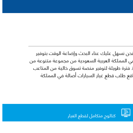
حن نسهل عليك عناء البحث وإضاعة الوقت بتوفير
في المملكة العربية السعودية من مجموعة متنوعة من
جارية الرائدة مثل شيفروليه وكرايسلر ودودج ولكزس وتويوتا على سبيل المثال لا الحصر. نشأت الفكرة وراء مفهوم Mkena منذ فترة طويلة لتوفير منصة تسوق خالية من المتاعب
ذ ذلك الحين ، اشتهر Mkena على نطاق واسع بأنه أحد أكثر مواقع طلب قطع غيار السيارات أصالة في المملكة
كتالوج متكامل لقطع الغيار