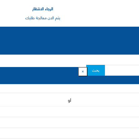
الرجاء الانتظار
يتم الان معالجة طلبك
بحث
×
او