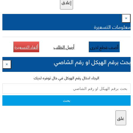
إغلاق
×
معلومات التسعيرة
أرسل الطلب
ألغاء التسعيرة
أضف قطع اخرى
بحث برقم الهيكل او رقم الشاصي
×
الرجاء ادخال رقم الهيكل في حال توفره لديك
بحث
غلق