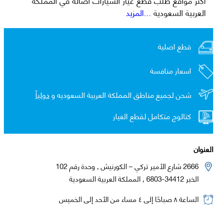
العربية السعودية
...المزيد
قطع اصلية
اسعار منافسة
شحن لجميع مناطق المملكة العربية السعوديه و
دولياً
كتالوج متكامل لقطع الغيار
العنوان
2666 شارع الأمير تركي – الكورنيش , وحدة رقم 102
الخبر 34412-6803 , المملكة العربية السعودية
الساعة ٨ صباحًا إلى ٤ مساء من الأحد إلى الخميس