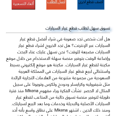
أرسل الطلب
أضف قطع اخرى
ألغاء التسعيرة
تسوق سهل لطلب قطع غيار السيارات
هل أنت شخص تجد صعوبة في شراء أفضل قطع غيار
السيارات عبر الإنترنت؟ هل تجد الخروج لشراء قطع غيار
السيارات مضيعة للوقت؟ نحن نسهل عليك عناء البحث
وإضاعة الوقت بتوفير منصة سهلة الاستخدام من خلال موقع
مكينة لقطع غيار السيارات. مكينة هو موقع إلكتروني بسيط
واستثنائي لبيع قطع غيار السيارات في المملكة العربية
السعودية من مجموعة متنوعة من العلامات التجارية الرائدة
مثل شيفروليه وكرايسلر ودودج ولكزس وتويوتا على سبيل
المثال لا الحصر. نشأت الفكرة وراء مفهوم Mkena منذ فترة
طويلة لتوفير منصة تسوق خالية من المتاعب لقطع غيار
السيارات الأصلية والبديلة وخدمات وما بعد البيع لسيارتك.
ومنذ ذلك الحين ، اشتهر Mkena على نطاق واسع بأنه أحد
أكثر مواقع طلب قطع غيار السيارات أصالة في المملكة