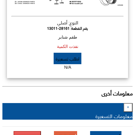
النوع: أصلي
رقم القطعة:
13011-28161
طقم شنابر
نفذت الكمية
اطلب تسعيرة
N/A
معلومات أخرى
×
معلومات التسعيرة