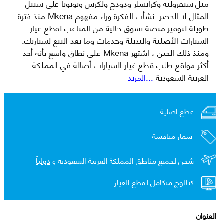
مثل شيفروليه وكرايسلر ودودج ولكزس وتويوتا على سبيل
المثال لا الحصر. نشأت الفكرة وراء مفهوم Mkena منذ فترة
طويلة لتوفير منصة تسوق خالية من المتاعب لقطع غيار
السيارات الأصلية والبديلة وخدمات وما بعد البيع لسيارتك.
ومنذ ذلك الحين ، اشتهر Mkena على نطاق واسع بأنه أحد
أكثر مواقع طلب قطع غيار السيارات أصالة في المملكة
العربية السعودية
...المزيد
قطع اصلية
اسعار منافسة
شحن لجميع مناطق المملكة العربية السعوديه و
دولياً
كتالوج متكامل لقطع الغيار
العنوان