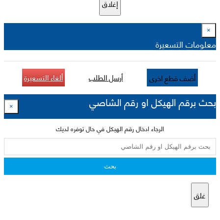
إغلاق
×
معلومات التسعيرة
أرسل الطلب
ألغاء التسعيرة
أضف قطع اخرى
بحث برقم الهيكل او رقم الشاصي
×
الرجاء ادخال رقم الهيكل في حال توفره لديك
بحث
غلق