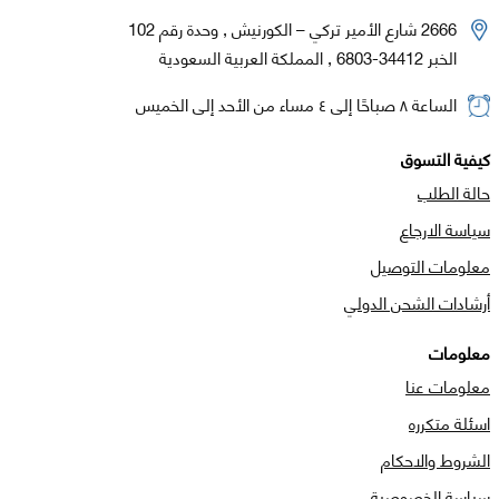
2666 شارع الأمير تركي – الكورنيش , وحدة رقم 102
الخبر 34412-6803 , المملكة العربية السعودية
الساعة ٨ صباحًا إلى ٤ مساء من الأحد إلى الخميس
كيفية التسوق
حالة الطلب
سياسة الارجاع
معلومات التوصيل
أرشادات الشحن الدولي
معلومات
معلومات عنا
اسئلة متكرره
الشروط والاحكام
سياسة الخصوصية