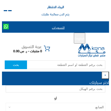
الرجاء الانتظار
يتم الان معالجة طلبك
التسعيرات
English
تسجيل جديد
تسجيل الدخول
|
عربة التسوق
0 منتجات - ر. س.0.00
بحث
×
اختر سيارتك
او