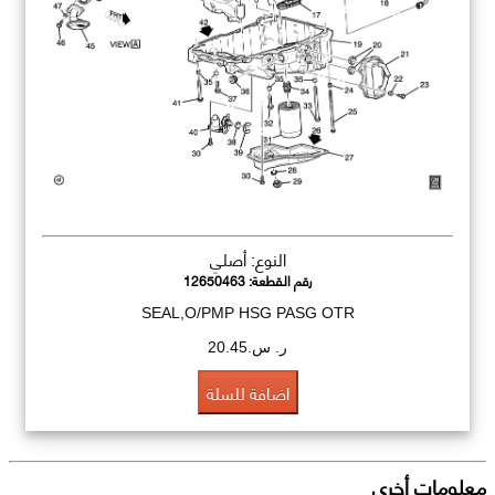
النوع: أصلي
رقم القطعة:
12650463
SEAL,O/PMP HSG PASG OTR
ر. س.20.45
اضافة للسلة
معلومات أخرى