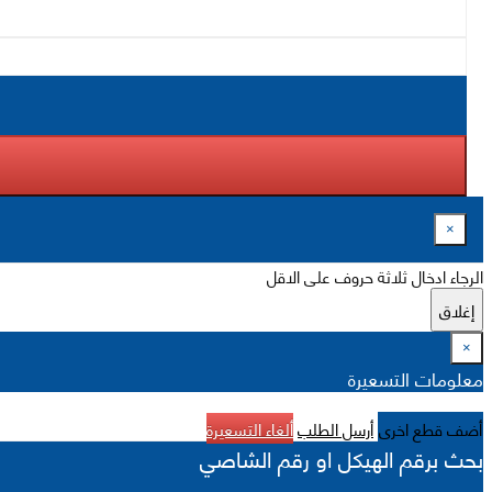
×
الرجاء ادخال ثلاثة حروف على الاقل
إغلاق
×
معلومات التسعيرة
أضف قطع اخرى
أرسل الطلب
ألغاء التسعيرة
بحث برقم الهيكل او رقم الشاصي