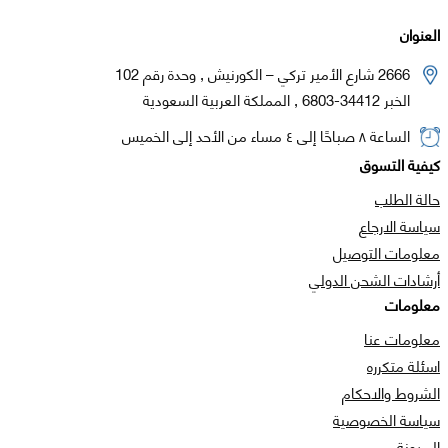
العنوان
2666 شارع الأمير تركي – الكورنيش , وحدة رقم 102
الخبر 34412-6803 , المملكة العربية السعودية
الساعة ٨ صباحًا إلى ٤ مساء من الأحد إلى الخميس
كيفية التسوق
حالة الطلب
سياسة الارجاع
معلومات التوصيل
أرشادات الشحن الدولي
معلومات
معلومات عنا
اسئلة متكرره
الشروط والاحكام
سياسة الخصوصية
المدونة