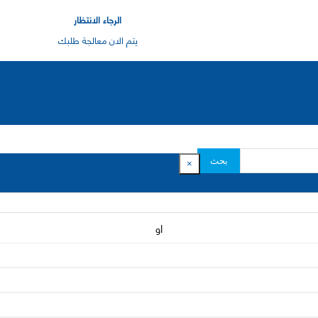
الرجاء الانتظار
يتم الان معالجة طلبك
بحث
×
او