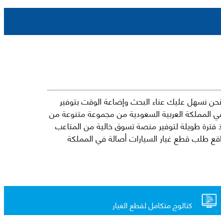
حن نسهل عليك عناء البحث وإضاعة الوقت بتوفير
في المملكة العربية السعودية من مجموعة متنوعة من
جارية الرائدة مثل شيفروليه وكرايسلر ودودج ولكزس وتويوتا على سبيل المثال لا الحصر. نشأت الفكرة وراء مفهوم Mkena منذ فترة طويلة لتوفير منصة تسوق خالية من المتاعب
ذ ذلك الحين ، اشتهر Mkena على نطاق واسع بأنه أحد أكثر مواقع طلب قطع غيار السيارات أصالة في المملكة
كتالوج متكامل لقطع الغيار