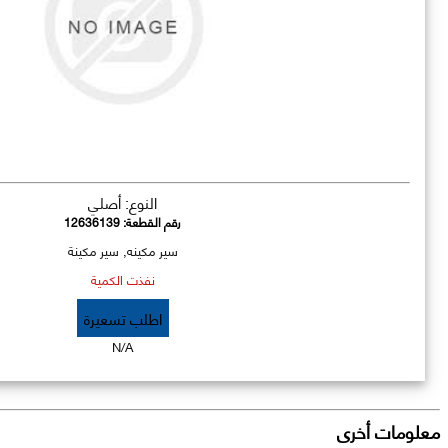
النوع: أصلي
رقم القطعة:
12636139
سير مكينه, سير مكينة
نفذت الكمية
اطلب تسعيرة
N/A
معلومات أخرى