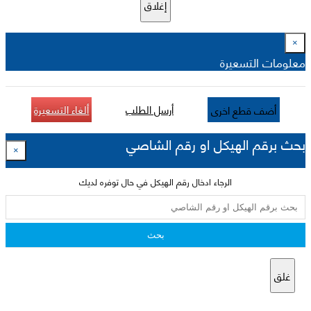
إغلاق
×
معلومات التسعيرة
أرسل الطلب
ألغاء التسعيرة
أضف قطع اخرى
بحث برقم الهيكل او رقم الشاصي
×
الرجاء ادخال رقم الهيكل في حال توفره لديك
بحث
غلق