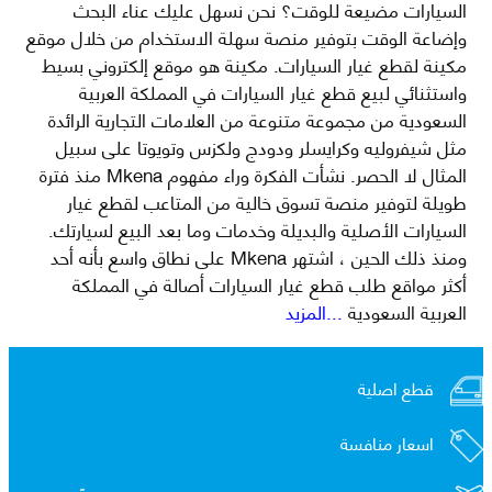
السيارات مضيعة للوقت؟ نحن نسهل عليك عناء البحث
وإضاعة الوقت بتوفير منصة سهلة الاستخدام من خلال موقع
مكينة لقطع غيار السيارات. مكينة هو موقع إلكتروني بسيط
واستثنائي لبيع قطع غيار السيارات في المملكة العربية
السعودية من مجموعة متنوعة من العلامات التجارية الرائدة
مثل شيفروليه وكرايسلر ودودج ولكزس وتويوتا على سبيل
المثال لا الحصر. نشأت الفكرة وراء مفهوم Mkena منذ فترة
طويلة لتوفير منصة تسوق خالية من المتاعب لقطع غيار
السيارات الأصلية والبديلة وخدمات وما بعد البيع لسيارتك.
ومنذ ذلك الحين ، اشتهر Mkena على نطاق واسع بأنه أحد
أكثر مواقع طلب قطع غيار السيارات أصالة في المملكة
العربية السعودية
...المزيد
قطع اصلية
اسعار منافسة