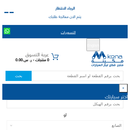
الرجاء الانتظار
يتم الان معالجة طلبك
التسعيرات
English
تسجيل جديد
تسجيل الدخول
|
عربة التسوق
0 منتجات - ر. س.0.00
بحث
×
اختر سيارتك
او