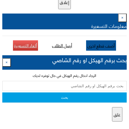
إغلاق
×
معلومات التسعيرة
أرسل الطلب
ألغاء التسعيرة
أضف قطع اخرى
بحث برقم الهيكل او رقم الشاصي
×
الرجاء ادخال رقم الهيكل في حال توفره لديك
بحث
غلق