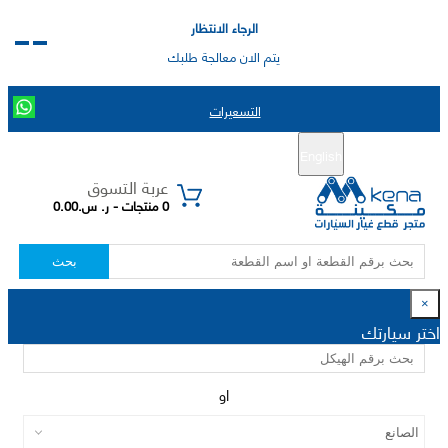
الرجاء الانتظار
يتم الان معالجة طلبك
التسعيرات
English
تسجيل جديد
تسجيل الدخول
|
عربة التسوق
0 منتجات - ر. س.0.00
بحث
×
اختر سيارتك
او