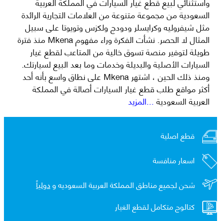
واستثنائي لبيع قطع غيار السيارات في المملكة العربية
السعودية من مجموعة متنوعة من العلامات التجارية الرائدة
مثل شيفروليه وكرايسلر ودودج ولكزس وتويوتا على سبيل
المثال لا الحصر. نشأت الفكرة وراء مفهوم Mkena منذ فترة
طويلة لتوفير منصة تسوق خالية من المتاعب لقطع غيار
السيارات الأصلية والبديلة وخدمات وما بعد البيع لسيارتك.
ومنذ ذلك الحين ، اشتهر Mkena على نطاق واسع بأنه أحد
أكثر مواقع طلب قطع غيار السيارات أصالة في المملكة
العربية السعودية
...المزيد
قطع اصلية
اسعار منافسة
شحن لجميع مناطق المملكة العربية السعوديه و
دولياً
كتالوج متكامل لقطع الغيار