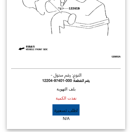
النوع: رقم محول -
رقم القطعة:
12204-97401-000
بلف التهوية
نفذت الكمية
اطلب تسعيرة
N/A