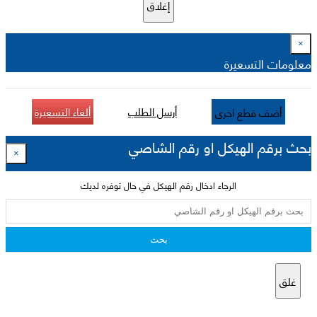
إغلاق
×
معلومات التسعيرة
أرسل الطلب
ألغاء التسعيرة
أضف قطع اخرى
بحث برقم الهيكل او رقم الشاصي
×
الرجاء ادخال رقم الهيكل في حال توفره لديك
بحث
غلق