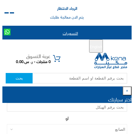
الرجاء الانتظار
يتم الان معالجة طلبك
التسعيرات
English
تسجيل جديد
تسجيل الدخول
|
عربة التسوق
0 منتجات - ر. س.0.00
بحث
×
اختر سيارتك
او