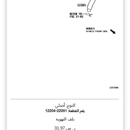
النوع: أصلي
رقم القطعة:
12204-22051
بلف التهوية
ر. س.31.97