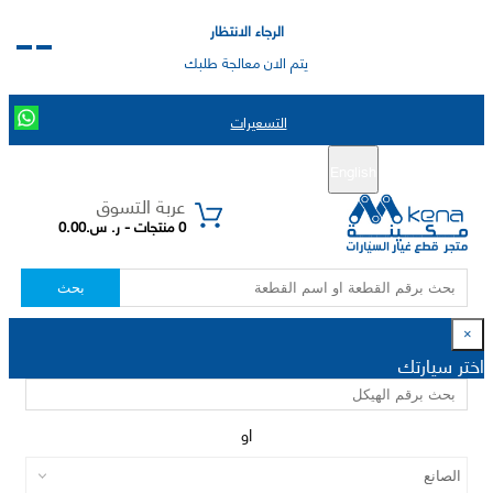
الرجاء الانتظار
يتم الان معالجة طلبك
التسعيرات
English
تسجيل جديد
تسجيل الدخول
|
عربة التسوق
0 منتجات - ر. س.0.00
بحث
×
اختر سيارتك
او