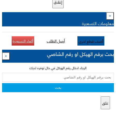
إغلاق
×
معلومات التسعيرة
أرسل الطلب
ألغاء التسعيرة
أضف قطع اخرى
بحث برقم الهيكل او رقم الشاصي
×
الرجاء ادخال رقم الهيكل في حال توفره لديك
بحث
غلق