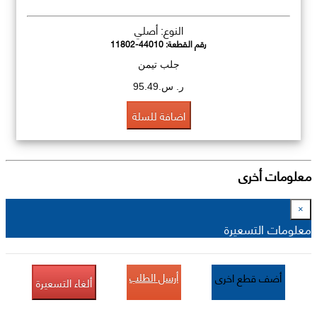
النوع: أصلي
رقم القطعة:
11802-44010
جلب تيمن
ر. س.95.49
اضافة للسلة
معلومات أخرى
×
معلومات التسعيرة
أرسل الطلب
أضف قطع اخرى
ألغاء التسعيرة