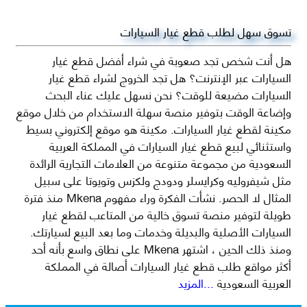
تسوق سهل لطلب قطع غيار السيارات
هل أنت شخص تجد صعوبة في شراء أفضل قطع غيار
السيارات عبر الإنترنت؟ هل تجد الخروج لشراء قطع غيار
السيارات مضيعة للوقت؟ نحن نسهل عليك عناء البحث
وإضاعة الوقت بتوفير منصة سهلة الاستخدام من خلال موقع
مكينة لقطع غيار السيارات. مكينة هو موقع إلكتروني بسيط
واستثنائي لبيع قطع غيار السيارات في المملكة العربية
السعودية من مجموعة متنوعة من العلامات التجارية الرائدة
مثل شيفروليه وكرايسلر ودودج ولكزس وتويوتا على سبيل
المثال لا الحصر. نشأت الفكرة وراء مفهوم Mkena منذ فترة
طويلة لتوفير منصة تسوق خالية من المتاعب لقطع غيار
السيارات الأصلية والبديلة وخدمات وما بعد البيع لسيارتك.
ومنذ ذلك الحين ، اشتهر Mkena على نطاق واسع بأنه أحد
أكثر مواقع طلب قطع غيار السيارات أصالة في المملكة
العربية السعودية
...المزيد