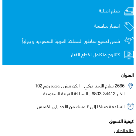
قطع اصلية
اسعار منافسة
شحن لجميع مناطق المملكة العربية السعوديه و
دولياً
كتالوج متكامل لقطع الغيار
العنوان
2666 شارع الأمير تركي – الكورنيش , وحدة رقم 102
الخبر 34412-6803 , المملكة العربية السعودية
الساعة ٨ صباحًا إلى ٤ مساء من الأحد إلى الخميس
كيفية التسوق
حالة الطلب