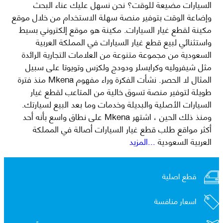
السيارات مضيعة للوقت؟ نحن نسهل عليك عناء البحث
وإضاعة الوقت بتوفير منصة سهلة الاستخدام من خلال موقع
مكينة لقطع غيار السيارات. مكينة هو موقع إلكتروني بسيط
واستثنائي لبيع قطع غيار السيارات في المملكة العربية
السعودية من مجموعة متنوعة من العلامات التجارية الرائدة
مثل شيفروليه وكرايسلر ودودج ولكزس وتويوتا على سبيل
المثال لا الحصر. نشأت الفكرة وراء مفهوم Mkena منذ فترة
طويلة لتوفير منصة تسوق خالية من المتاعب لقطع غيار
السيارات الأصلية والبديلة وخدمات وما بعد البيع لسيارتك.
ومنذ ذلك الحين ، اشتهر Mkena على نطاق واسع بأنه أحد
أكثر مواقع طلب قطع غيار السيارات أصالة في المملكة
العربية السعودية
...المزيد
قطع اصلية
اسعار منافسة