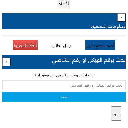
إغلاق
×
معلومات التسعيرة
أرسل الطلب
ألغاء التسعيرة
أضف قطع اخرى
بحث برقم الهيكل او رقم الشاصي
×
الرجاء ادخال رقم الهيكل في حال توفره لديك
بحث
غلق