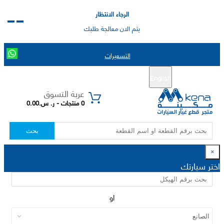
الرجاء الانتظار
يتم الان معالجة طلبك
التسعيرات
English
تسجيل جديد
تسجيل الدخول
|
عربة التسوق
0 منتجات - ر. س.0.00
بحث
×
اختر سيارتك
او