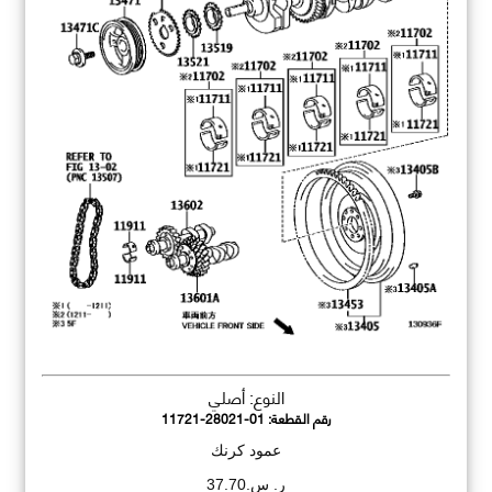
النوع: أصلي
رقم القطعة:
11721-28021-01
عمود كرنك
ر. س.37.70