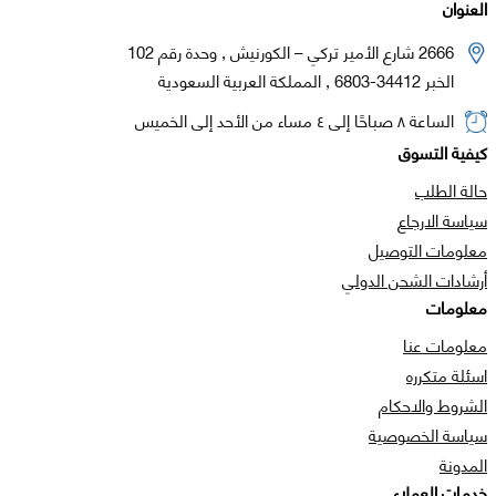
العنوان
2666 شارع الأمير تركي – الكورنيش , وحدة رقم 102
الخبر 34412-6803 , المملكة العربية السعودية
الساعة ٨ صباحًا إلى ٤ مساء من الأحد إلى الخميس
كيفية التسوق
حالة الطلب
سياسة الارجاع
معلومات التوصيل
أرشادات الشحن الدولي
معلومات
معلومات عنا
اسئلة متكرره
الشروط والاحكام
سياسة الخصوصية
المدونة
خدمات العملاء