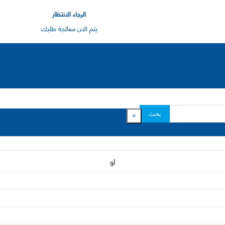
الرجاء الانتظار
يتم الان معالجة طلبك
بحث
×
او