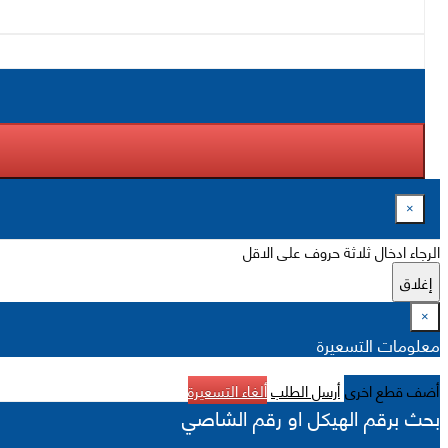
×
الرجاء ادخال ثلاثة حروف على الاقل
إغلاق
×
معلومات التسعيرة
أضف قطع اخرى
أرسل الطلب
ألغاء التسعيرة
بحث برقم الهيكل او رقم الشاصي