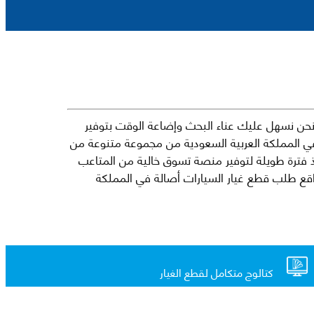
حن نسهل عليك عناء البحث وإضاعة الوقت بتوفير
في المملكة العربية السعودية من مجموعة متنوعة من
جارية الرائدة مثل شيفروليه وكرايسلر ودودج ولكزس وتويوتا على سبيل المثال لا الحصر. نشأت الفكرة وراء مفهوم Mkena منذ فترة طويلة لتوفير منصة تسوق خالية من المتاعب
ذ ذلك الحين ، اشتهر Mkena على نطاق واسع بأنه أحد أكثر مواقع طلب قطع غيار السيارات أصالة في المملكة
كتالوج متكامل لقطع الغيار