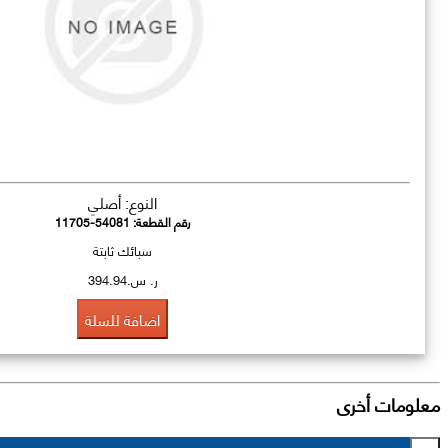
النوع: أصلي
رقم القطعة:
11705-54081
سبائك ثابتة
ر. س.394.94
اضافة للسلة
معلومات أخرى