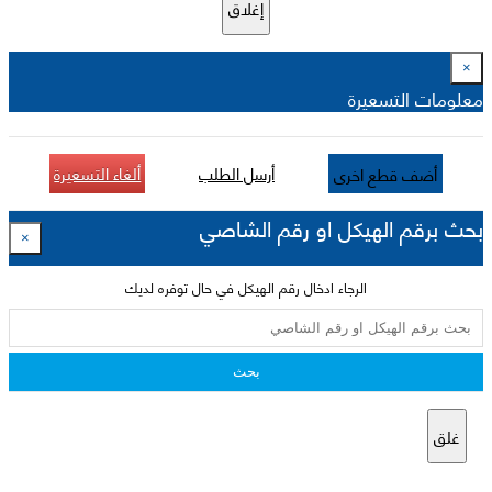
إغلاق
×
معلومات التسعيرة
أرسل الطلب
ألغاء التسعيرة
أضف قطع اخرى
بحث برقم الهيكل او رقم الشاصي
×
الرجاء ادخال رقم الهيكل في حال توفره لديك
بحث
غلق