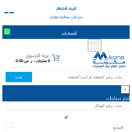
الرجاء الانتظار
يتم الان معالجة طلبك
التسعيرات
English
تسجيل جديد
تسجيل الدخول
|
عربة التسوق
0 منتجات - ر. س.0.00
بحث
×
اختر سيارتك
او