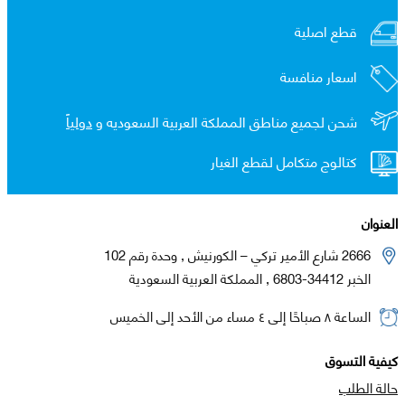
قطع اصلية
اسعار منافسة
شحن لجميع مناطق المملكة العربية السعوديه و
دولياً
كتالوج متكامل لقطع الغيار
العنوان
2666 شارع الأمير تركي – الكورنيش , وحدة رقم 102
الخبر 34412-6803 , المملكة العربية السعودية
الساعة ٨ صباحًا إلى ٤ مساء من الأحد إلى الخميس
كيفية التسوق
حالة الطلب