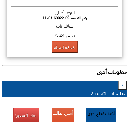
النوع: أصلي
رقم القطعة:
11701-63022-02
سبائك ثابتة
ر. س.79.24
اضافة للسلة
معلومات أخرى
×
معلومات التسعيرة
أرسل الطلب
أضف قطع اخرى
ألغاء التسعيرة