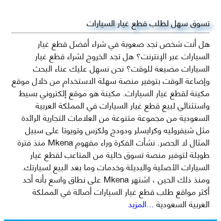
تسوق سهل لطلب قطع غيار السيارات
هل أنت شخص تجد صعوبة في شراء أفضل قطع غيار
السيارات عبر الإنترنت؟ هل تجد الخروج لشراء قطع غيار
السيارات مضيعة للوقت؟ نحن نسهل عليك عناء البحث
وإضاعة الوقت بتوفير منصة سهلة الاستخدام من خلال موقع
مكينة لقطع غيار السيارات. مكينة هو موقع إلكتروني بسيط
واستثنائي لبيع قطع غيار السيارات في المملكة العربية
السعودية من مجموعة متنوعة من العلامات التجارية الرائدة
مثل شيفروليه وكرايسلر ودودج ولكزس وتويوتا على سبيل
المثال لا الحصر. نشأت الفكرة وراء مفهوم Mkena منذ فترة
طويلة لتوفير منصة تسوق خالية من المتاعب لقطع غيار
السيارات الأصلية والبديلة وخدمات وما بعد البيع لسيارتك.
ومنذ ذلك الحين ، اشتهر Mkena على نطاق واسع بأنه أحد
أكثر مواقع طلب قطع غيار السيارات أصالة في المملكة
العربية السعودية
...المزيد