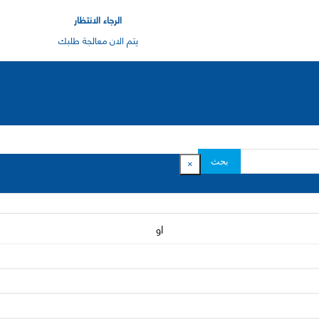
الرجاء الانتظار
يتم الان معالجة طلبك
بحث
×
او