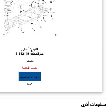
النوع: أصلي
رقم القطعة:
11612148
مسمار
نفذت الكمية
اطلب تسعيرة
N/A
معلومات أخرى