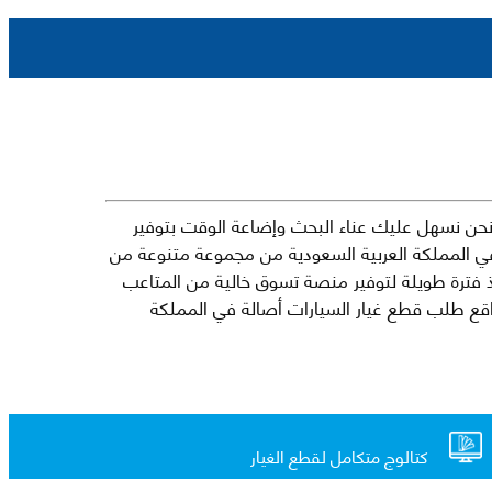
حن نسهل عليك عناء البحث وإضاعة الوقت بتوفير
في المملكة العربية السعودية من مجموعة متنوعة من
جارية الرائدة مثل شيفروليه وكرايسلر ودودج ولكزس وتويوتا على سبيل المثال لا الحصر. نشأت الفكرة وراء مفهوم Mkena منذ فترة طويلة لتوفير منصة تسوق خالية من المتاعب
ذ ذلك الحين ، اشتهر Mkena على نطاق واسع بأنه أحد أكثر مواقع طلب قطع غيار السيارات أصالة في المملكة
كتالوج متكامل لقطع الغيار