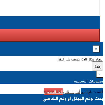
×
الرجاء ادخال ثلاثة حروف على الاقل
إغلاق
×
معلومات التسعيرة
أضف قطع اخرى
أرسل الطلب
ألغاء التسعيرة
بحث برقم الهيكل او رقم الشاصي