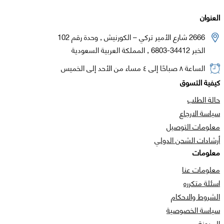
العنوان
2666 شارع الأمير تركي – الكورنيش , وحدة رقم 102
الخبر 34412-6803 , المملكة العربية السعودية
الساعة ٨ صباحًا إلى ٤ مساء من الأحد إلى الخميس
كيفية التسوق
حالة الطلب
سياسة الارجاع
معلومات التوصيل
أرشادات الشحن الدولي
معلومات
معلومات عنا
اسئلة متكرره
الشروط والاحكام
سياسة الخصوصية
المدونة