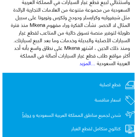
واستثنائي لبيع قطع غيار السيارات في المملكة العربية
السعودية من مجموعة متنوعة من العلامات التجارية الرائدة
مثل شيفروليه وكرايسلر ودودج ولكزس وتويوتا على سبيل
المثال لا الحصر. نشأت الفكرة وراء مفهوم Mkena منذ فترة
طويلة لتوفير منصة تسوق خالية من المتاعب لقطع غيار
السيارات الأصلية والبديلة وخدمات وما بعد البيع لسيارتك.
ومنذ ذلك الحين ، اشتهر Mkena على نطاق واسع بأنه أحد
أكثر مواقع طلب قطع غيار السيارات أصالة في المملكة
العربية السعودية
...المزيد
قطع اصلية
اسعار منافسة
شحن لجميع مناطق المملكة العربية السعوديه و
دولياً
كتالوج متكامل لقطع الغيار