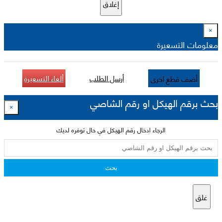
إغلاق
×
معلومات التسعيرة
أرسل الطلب
ألغاء التسعيرة
أضف قطع اخرى
بحث برقم الهيكل او رقم الشاصي
×
الرجاء ادخال رقم الهيكل في حال توفره لديك
بحث
غلق