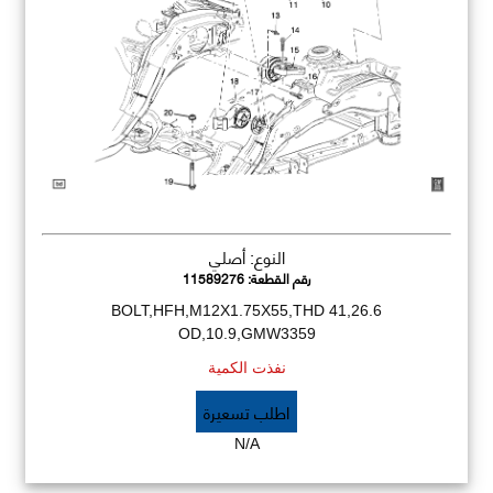
النوع: أصلي
رقم القطعة:
11589276
BOLT,HFH,M12X1.75X55,THD 41,26.6
OD,10.9,GMW3359
نفذت الكمية
اطلب تسعيرة
N/A