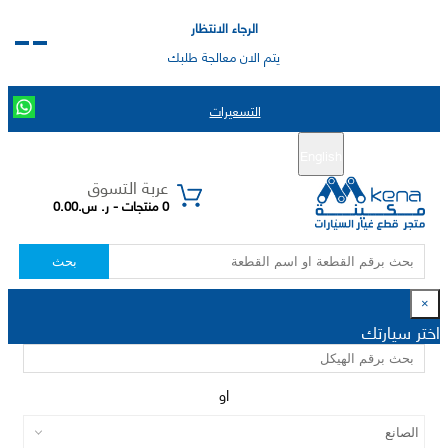
الرجاء الانتظار
يتم الان معالجة طلبك
التسعيرات
English
تسجيل جديد
تسجيل الدخول
|
عربة التسوق
0 منتجات - ر. س.0.00
بحث
×
اختر سيارتك
او