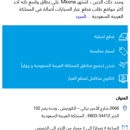
ومنذ ذلك الحين ، اشتهر Mkena على نطاق واسع بأنه أحد
أكثر مواقع طلب قطع غيار السيارات أصالة في المملكة
العربية السعودية
...المزيد
قطع اصلية
اسعار منافسة
شحن لجميع مناطق المملكة العربية السعوديه و
دولياً
كتالوج متكامل لقطع الغيار
العنوان
2666 شارع الأمير تركي – الكورنيش , وحدة رقم 102
الخبر 34412-6803 , المملكة العربية السعودية
الساعة ٨ صباحًا إلى ٤ مساء من الأحد إلى الخميس