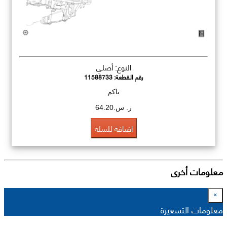
النوع: أصلي
رقم القطعة:
11588733
باكم
ر. س.64.20
اضافة للسلة
معلومات أخرى
×
معلومات التسعيرة