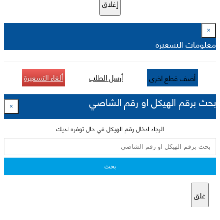
إغلاق
×
معلومات التسعيرة
أرسل الطلب
ألغاء التسعيرة
أضف قطع اخرى
بحث برقم الهيكل او رقم الشاصي
×
الرجاء ادخال رقم الهيكل في حال توفره لديك
بحث
غلق