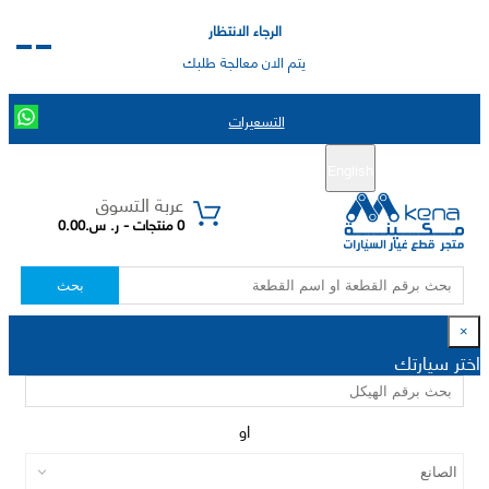
الرجاء الانتظار
يتم الان معالجة طلبك
التسعيرات
English
تسجيل جديد
تسجيل الدخول
|
عربة التسوق
0 منتجات - ر. س.0.00
بحث
×
اختر سيارتك
او