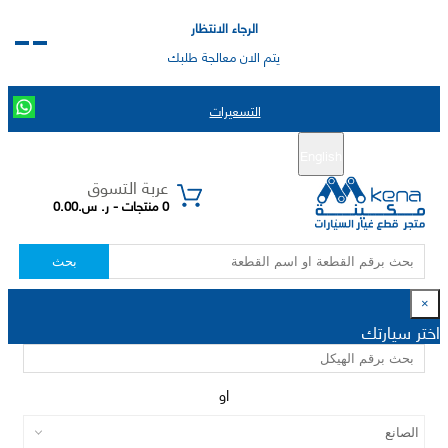
الرجاء الانتظار
يتم الان معالجة طلبك
التسعيرات
English
تسجيل جديد
تسجيل الدخول
|
عربة التسوق
0 منتجات - ر. س.0.00
بحث
×
اختر سيارتك
او