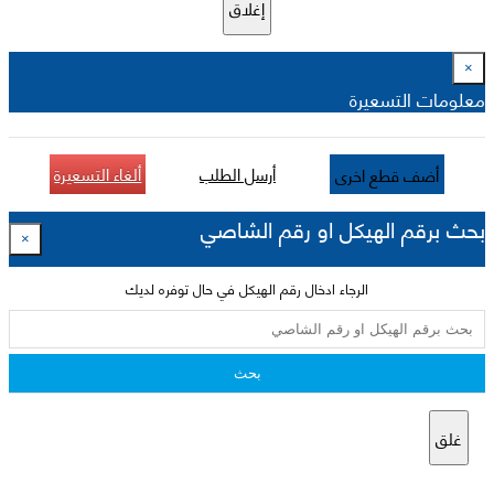
إغلاق
×
معلومات التسعيرة
أرسل الطلب
ألغاء التسعيرة
أضف قطع اخرى
بحث برقم الهيكل او رقم الشاصي
×
الرجاء ادخال رقم الهيكل في حال توفره لديك
بحث
غلق