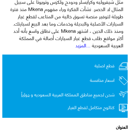
مثل شيفروليه وكرايسلر ودودج ولكزس وتويوتا على سبيل
المثال لا الحصر. نشأت الفكرة وراء مفهوم Mkena منذ فترة
طويلة لتوفير منصة تسوق خالية من المتاعب لقطع غيار
السيارات الأصلية والبديلة وخدمات وما بعد البيع لسيارتك.
ومنذ ذلك الحين ، اشتهر Mkena على نطاق واسع بأنه أحد
أكثر مواقع طلب قطع غيار السيارات أصالة في المملكة
العربية السعودية
...المزيد
قطع اصلية
اسعار منافسة
شحن لجميع مناطق المملكة العربية السعوديه و
دولياً
كتالوج متكامل لقطع الغيار
العنوان