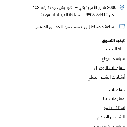
2666 شارع الأمير تركي – الكورنيش , وحدة رقم 102
الخبر 34412-6803 , المملكة العربية السعودية
الساعة ٨ صباحًا إلى ٤ مساء من الأحد إلى الخميس
كيفية التسوق
حالة الطلب
سياسة الارجاع
معلومات التوصيل
أرشادات الشحن الدولي
معلومات
معلومات عنا
اسئلة متكرره
الشروط والاحكام
سياسة الخصوصية