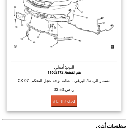
النوع: أصلي
رقم القطعة:
11562172
مسمار الرباط/ البرغي - بطانة لوحة عجل التحكم -CK 07
ر. س.33.53
اضافة للسلة
معلومات أخرى