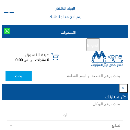
الرجاء الانتظار
يتم الان معالجة طلبك
التسعيرات
English
تسجيل جديد
تسجيل الدخول
|
عربة التسوق
0 منتجات - ر. س.0.00
بحث
×
اختر سيارتك
او