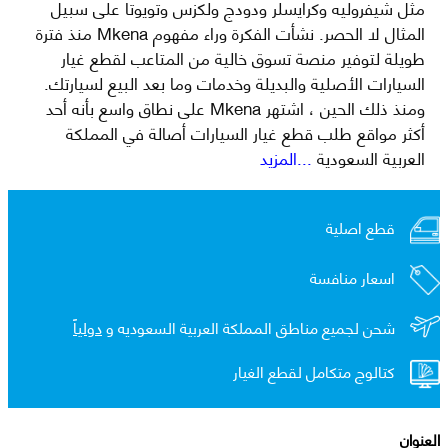
مثل شيفروليه وكرايسلر ودودج ولكزس وتويوتا على سبيل
المثال لا الحصر. نشأت الفكرة وراء مفهوم Mkena منذ فترة
طويلة لتوفير منصة تسوق خالية من المتاعب لقطع غيار
السيارات الأصلية والبديلة وخدمات وما بعد البيع لسيارتك.
ومنذ ذلك الحين ، اشتهر Mkena على نطاق واسع بأنه أحد
أكثر مواقع طلب قطع غيار السيارات أصالة في المملكة
العربية السعودية
...المزيد
قطع اصلية
اسعار منافسة
شحن لجميع مناطق المملكة العربية السعوديه و
دولياً
كتالوج متكامل لقطع الغيار
العنوان