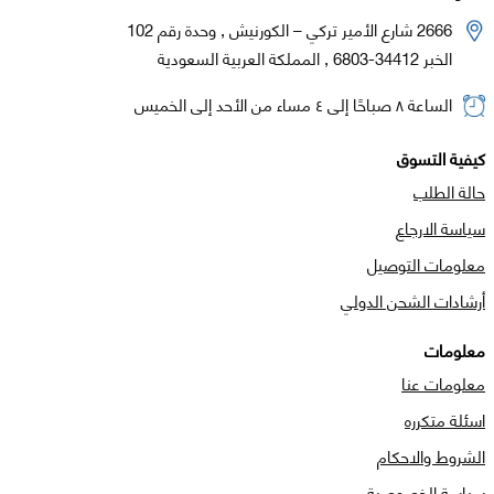
2666 شارع الأمير تركي – الكورنيش , وحدة رقم 102
الخبر 34412-6803 , المملكة العربية السعودية
الساعة ٨ صباحًا إلى ٤ مساء من الأحد إلى الخميس
كيفية التسوق
حالة الطلب
سياسة الارجاع
معلومات التوصيل
أرشادات الشحن الدولي
معلومات
معلومات عنا
اسئلة متكرره
الشروط والاحكام
سياسة الخصوصية