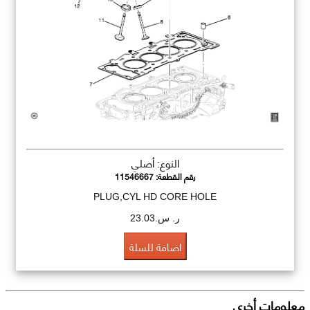
النوع: أصلي
رقم القطعة:
11546667
PLUG,CYL HD CORE HOLE
ر. س.23.03
اضافة للسلة
معلومات أخرى