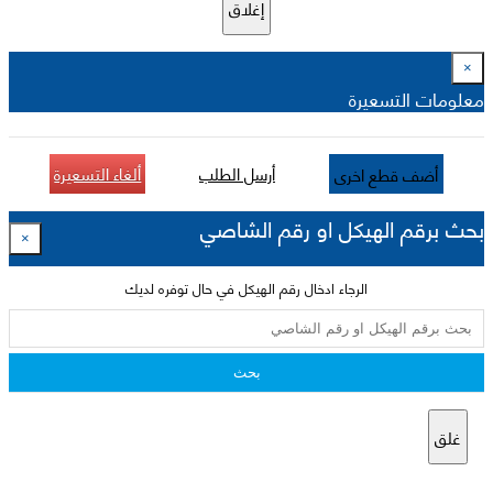
إغلاق
×
معلومات التسعيرة
أرسل الطلب
ألغاء التسعيرة
أضف قطع اخرى
بحث برقم الهيكل او رقم الشاصي
×
الرجاء ادخال رقم الهيكل في حال توفره لديك
بحث
غلق