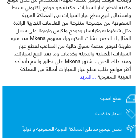
مكينة لقطع غيار السيارات. مكينة هو موقع إلكتروني بسيط
واستثنائي لبيع قطع غيار السيارات في المملكة العربية
السعودية من مجموعة متنوعة من العلامات التجارية الرائدة
مثل شيفروليه وكرايسلر ودودج ولكزس وتويوتا على سبيل
المثال لا الحصر. نشأت الفكرة وراء مفهوم Mkena منذ فترة
طويلة لتوفير منصة تسوق خالية من المتاعب لقطع غيار
السيارات الأصلية والبديلة وخدمات وما بعد البيع لسيارتك.
ومنذ ذلك الحين ، اشتهر Mkena على نطاق واسع بأنه أحد
أكثر مواقع طلب قطع غيار السيارات أصالة في المملكة
العربية السعودية
...المزيد
قطع اصلية
اسعار منافسة
شحن لجميع مناطق المملكة العربية السعوديه و
دولياً