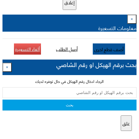
إغلاق
×
معلومات التسعيرة
أرسل الطلب
ألغاء التسعيرة
أضف قطع اخرى
بحث برقم الهيكل او رقم الشاصي
×
الرجاء ادخال رقم الهيكل في حال توفره لديك
بحث
غلق