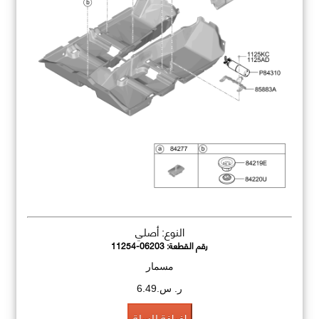
النوع: أصلي
رقم القطعة:
11254-06203
مسمار
ر. س.6.49
اضافة للسلة