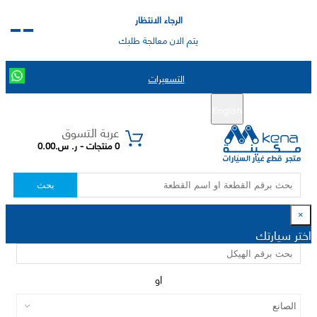
الرجاء الانتظار
يتم الان معالجة طلبك
التسعيرات
English
تسجيل جديد
تسجيل الدخول
|
عربة التسوق
0 منتجات - ر. س.0.00
بحث
×
اختر سيارتك
او