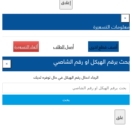
إغلاق
×
معلومات التسعيرة
أرسل الطلب
ألغاء التسعيرة
أضف قطع اخرى
بحث برقم الهيكل او رقم الشاصي
×
الرجاء ادخال رقم الهيكل في حال توفره لديك
بحث
غلق