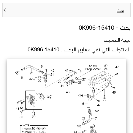
بحث
بحث -
0K996-15410
نتيجة التصنيف
المنتجات التي تفي معايير البحث : 0K996 15410