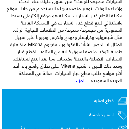
السيارات مضيعة للوقت؟ نحن نسهل عليك عناء البحث
وإضاعة الوقت بتوفير منصة سهلة الاستخدام من خلال موقع
مكينة لقطع غيار السيارات. مكينة هو موقع إلكتروني بسيط
واستثنائي لبيع قطع غيار السيارات في المملكة العربية
السعودية من مجموعة متنوعة من العلامات التجارية الرائدة
مثل شيفروليه وكرايسلر ودودج ولكزس وتويوتا على سبيل
المثال لا الحصر. نشأت الفكرة وراء مفهوم Mkena منذ فترة
طويلة لتوفير منصة تسوق خالية من المتاعب لقطع غيار
السيارات الأصلية والبديلة وخدمات وما بعد البيع لسيارتك.
ومنذ ذلك الحين ، اشتهر Mkena على نطاق واسع بأنه أحد
أكثر مواقع طلب قطع غيار السيارات أصالة في المملكة
العربية السعودية
...المزيد
قطع اصلية
اسعار منافسة
شحن لجميع مناطق المملكة العربية السعوديه و
دولياً