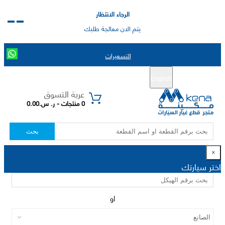
الرجاء الانتظار
يتم الان معالجة طلبك
التسعيرات
English
تسجيل جديد
تسجيل الدخول
|
عربة التسوق
0 منتجات - ر. س.0.00
بحث
×
اختر سيارتك
او