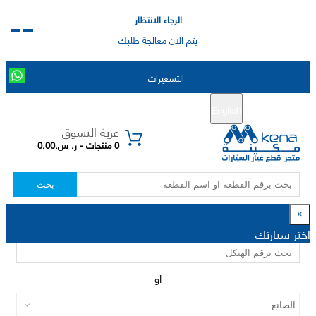
الرجاء الانتظار
يتم الان معالجة طلبك
التسعيرات
English
تسجيل جديد
تسجيل الدخول
|
عربة التسوق
0 منتجات - ر. س.0.00
بحث
×
اختر سيارتك
او