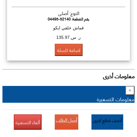
النوع: أصلي
رقم القطعة:
04495-52140
قماش خلفي ايكو
ر. س.135.97
اضافة للسلة
معلومات أخرى
×
معلومات التسعيرة
أرسل الطلب
أضف قطع اخرى
ألغاء التسعيرة