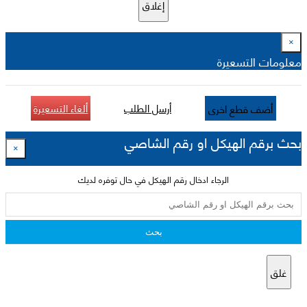
إغلاق
×
معلومات التسعيرة
أرسل الطلب
ألغاء التسعيرة
أضف قطع اخرى
بحث برقم الهيكل او رقم الشاصي
×
الرجاء ادخال رقم الهيكل في حال توفره لديك
بحث
غلق