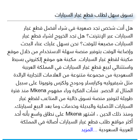
تسوق سهل لطلب قطع غيار السيارات
هل أنت شخص تجد صعوبة في شراء أفضل قطع غيار
السيارات عبر الإنترنت؟ هل تجد الخروج لشراء قطع غيار
السيارات مضيعة للوقت؟ نحن نسهل عليك عناء البحث
وإضاعة الوقت بتوفير منصة سهلة الاستخدام من خلال موقع
مكينة لقطع غيار السيارات. مكينة هو موقع إلكتروني بسيط
واستثنائي لبيع قطع غيار السيارات في المملكة العربية
السعودية من مجموعة متنوعة من العلامات التجارية الرائدة
مثل شيفروليه وكرايسلر ودودج ولكزس وتويوتا على سبيل
المثال لا الحصر. نشأت الفكرة وراء مفهوم Mkena منذ فترة
طويلة لتوفير منصة تسوق خالية من المتاعب لقطع غيار
السيارات الأصلية والبديلة وخدمات وما بعد البيع لسيارتك.
ومنذ ذلك الحين ، اشتهر Mkena على نطاق واسع بأنه أحد
أكثر مواقع طلب قطع غيار السيارات أصالة في المملكة
العربية السعودية
...المزيد