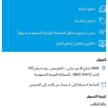
قطع اصلية
اسعار منافسة
شحن لجميع مناطق المملكة العربية السعوديه و
دولياً
كتالوج متكامل لقطع الغيار
العنوان
2666 شارع الأمير تركي – الكورنيش , وحدة رقم 102
الخبر 34412-6803 , المملكة العربية السعودية
الساعة ٨ صباحًا إلى ٤ مساء من الأحد إلى الخميس
كيفية التسوق
حالة الطلب