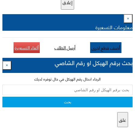
إغلاق
×
معلومات التسعيرة
أرسل الطلب
ألغاء التسعيرة
أضف قطع اخرى
بحث برقم الهيكل او رقم الشاصي
×
الرجاء ادخال رقم الهيكل في حال توفره لديك
بحث
غلق