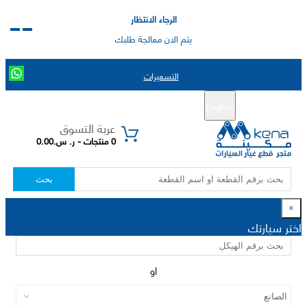
الرجاء الانتظار
يتم الان معالجة طلبك
التسعيرات
English
تسجيل جديد
تسجيل الدخول
|
عربة التسوق
0 منتجات - ر. س.0.00
بحث
×
اختر سيارتك
او