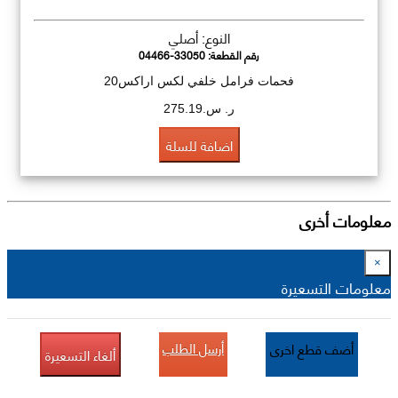
النوع: أصلي
رقم القطعة:
04466-33050
فحمات فرامل خلفي لكس اراكس20
ر. س.275.19
اضافة للسلة
معلومات أخرى
×
معلومات التسعيرة
أرسل الطلب
أضف قطع اخرى
ألغاء التسعيرة