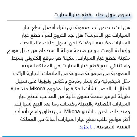
تسوق سهل لطلب قطع غيار السيارات
هل أنت شخص تجد صعوبة في شراء أفضل قطع غيار
السيارات عبر الإنترنت؟ هل تجد الخروج لشراء قطع غيار
السيارات مضيعة للوقت؟ نحن نسهل عليك عناء البحث
وإضاعة الوقت بتوفير منصة سهلة الاستخدام من خلال موقع
مكينة لقطع غيار السيارات. مكينة هو موقع إلكتروني بسيط
واستثنائي لبيع قطع غيار السيارات في المملكة العربية
السعودية من مجموعة متنوعة من العلامات التجارية الرائدة
مثل شيفروليه وكرايسلر ودودج ولكزس وتويوتا على سبيل
المثال لا الحصر. نشأت الفكرة وراء مفهوم Mkena منذ فترة
طويلة لتوفير منصة تسوق خالية من المتاعب لقطع غيار
السيارات الأصلية والبديلة وخدمات وما بعد البيع لسيارتك.
ومنذ ذلك الحين ، اشتهر Mkena على نطاق واسع بأنه أحد
أكثر مواقع طلب قطع غيار السيارات أصالة في المملكة
العربية السعودية
...المزيد