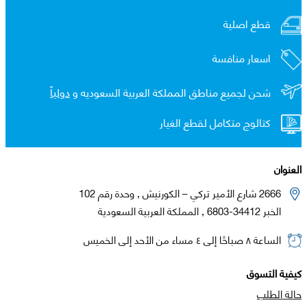
قطع اصلية
اسعار منافسة
شحن لجميع مناطق المملكة العربية السعوديه و
دولياً
كتالوج متكامل لقطع الغيار
العنوان
2666 شارع الأمير تركي – الكورنيش , وحدة رقم 102
الخبر 34412-6803 , المملكة العربية السعودية
الساعة ٨ صباحًا إلى ٤ مساء من الأحد إلى الخميس
كيفية التسوق
حالة الطلب