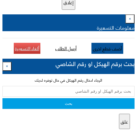
إغلاق
×
معلومات التسعيرة
أرسل الطلب
ألغاء التسعيرة
أضف قطع اخرى
بحث برقم الهيكل او رقم الشاصي
×
الرجاء ادخال رقم الهيكل في حال توفره لديك
بحث
غلق