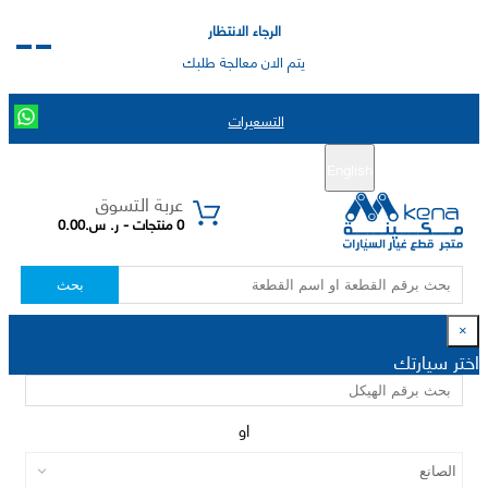
الرجاء الانتظار
يتم الان معالجة طلبك
التسعيرات
English
تسجيل جديد
تسجيل الدخول
|
عربة التسوق
0 منتجات - ر. س.0.00
بحث
×
اختر سيارتك
او