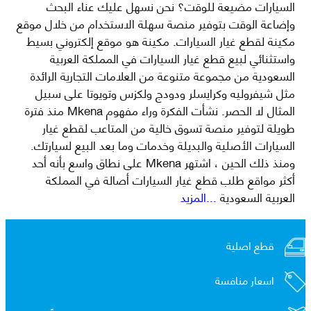
السيارات مضيعة للوقت؟ نحن نسهل عليك عناء البحث
وإضاعة الوقت بتوفير منصة سهلة الاستخدام من خلال موقع
مكينة لقطع غيار السيارات. مكينة هو موقع إلكتروني بسيط
واستثنائي لبيع قطع غيار السيارات في المملكة العربية
السعودية من مجموعة متنوعة من العلامات التجارية الرائدة
مثل شيفروليه وكرايسلر ودودج ولكزس وتويوتا على سبيل
المثال لا الحصر. نشأت الفكرة وراء مفهوم Mkena منذ فترة
طويلة لتوفير منصة تسوق خالية من المتاعب لقطع غيار
السيارات الأصلية والبديلة وخدمات وما بعد البيع لسيارتك.
ومنذ ذلك الحين ، اشتهر Mkena على نطاق واسع بأنه أحد
أكثر مواقع طلب قطع غيار السيارات أصالة في المملكة
العربية السعودية
...المزيد
قطع اصلية
اسعار منافسة