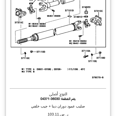
النوع: أصلي
رقم القطعة:
04371-36030
صليب عمود دوران دينا + جيب خلفي
ر. س.103.11