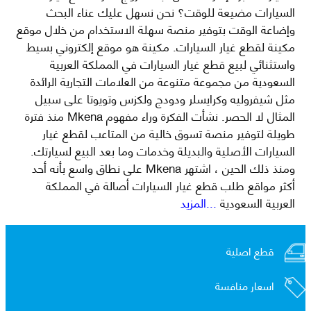
السيارات مضيعة للوقت؟ نحن نسهل عليك عناء البحث
وإضاعة الوقت بتوفير منصة سهلة الاستخدام من خلال موقع
مكينة لقطع غيار السيارات. مكينة هو موقع إلكتروني بسيط
واستثنائي لبيع قطع غيار السيارات في المملكة العربية
السعودية من مجموعة متنوعة من العلامات التجارية الرائدة
مثل شيفروليه وكرايسلر ودودج ولكزس وتويوتا على سبيل
المثال لا الحصر. نشأت الفكرة وراء مفهوم Mkena منذ فترة
طويلة لتوفير منصة تسوق خالية من المتاعب لقطع غيار
السيارات الأصلية والبديلة وخدمات وما بعد البيع لسيارتك.
ومنذ ذلك الحين ، اشتهر Mkena على نطاق واسع بأنه أحد
أكثر مواقع طلب قطع غيار السيارات أصالة في المملكة
العربية السعودية
...المزيد
قطع اصلية
اسعار منافسة