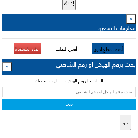
إغلاق
×
معلومات التسعيرة
أرسل الطلب
ألغاء التسعيرة
أضف قطع اخرى
بحث برقم الهيكل او رقم الشاصي
×
الرجاء ادخال رقم الهيكل في حال توفره لديك
بحث
غلق