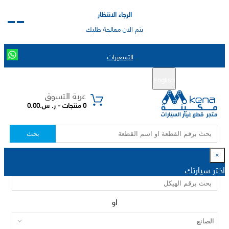
الرجاء الانتظار
يتم الان معالجة طلبك
التسعيرات
English
تسجيل جديد
تسجيل الدخول
|
عربة التسوق
0 منتجات - ر. س.0.00
بحث
×
اختر سيارتك
او