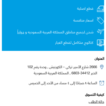
قطع اصلية
اسعار منافسة
شحن لجميع مناطق المملكة العربية السعوديه و
دولياً
كتالوج متكامل لقطع الغيار
العنوان
2666 شارع الأمير تركي – الكورنيش , وحدة رقم 102
الخبر 34412-6803 , المملكة العربية السعودية
الساعة ٨ صباحًا إلى ٤ مساء من الأحد إلى الخميس
كيفية التسوق
حالة الطلب