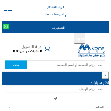
الرجاء الانتظار
يتم الان معالجة طلبك
التسعيرات
English
تسجيل جديد
تسجيل الدخول
|
عربة التسوق
0 منتجات - ر. س.0.00
بحث
×
اختر سيارتك
او