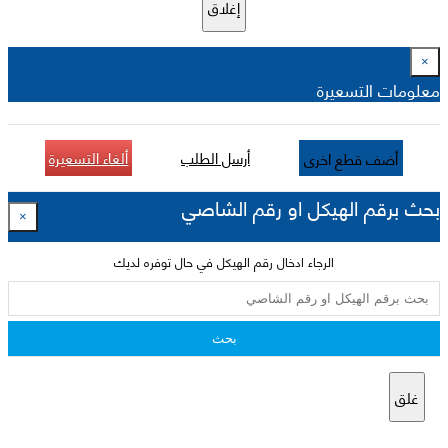
إغلاق
×
معلومات التسعيرة
أرسل الطلب
ألغاء التسعيرة
أضف قطع اخرى
بحث برقم الهيكل او رقم الشاصي
×
الرجاء ادخال رقم الهيكل في حال توفره لديك
بحث
غلق