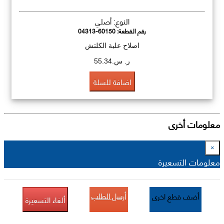
النوع: أصلي
رقم القطعة:
04313-60150
اصلاح علبة الكلتش
ر. س.55.34
اضافة للسلة
معلومات أخرى
×
معلومات التسعيرة
أرسل الطلب
أضف قطع اخرى
ألغاء التسعيرة