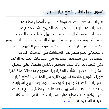
تسوق سهل لطلب قطع غيار السيارات
هل أنت شخص تجد صعوبة في شراء أفضل قطع غيار
السيارات عبر الإنترنت؟ هل تجد الخروج لشراء قطع غيار
السيارات مضيعة للوقت؟ نحن نسهل عليك عناء البحث
وإضاعة الوقت بتوفير منصة سهلة الاستخدام من خلال موقع
مكينة لقطع غيار السيارات. مكينة هو موقع إلكتروني بسيط
واستثنائي لبيع قطع غيار السيارات في المملكة العربية
السعودية من مجموعة متنوعة من العلامات التجارية الرائدة
مثل شيفروليه وكرايسلر ودودج ولكزس وتويوتا على سبيل
المثال لا الحصر. نشأت الفكرة وراء مفهوم Mkena منذ فترة
طويلة لتوفير منصة تسوق خالية من المتاعب لقطع غيار
السيارات الأصلية والبديلة وخدمات وما بعد البيع لسيارتك.
ومنذ ذلك الحين ، اشتهر Mkena على نطاق واسع بأنه أحد
أكثر مواقع طلب قطع غيار السيارات أصالة في المملكة
العربية السعودية
...المزيد