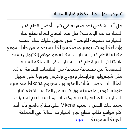
تسوق سهل لطلب قطع غيار السيارات
هل أنت شخص تجد صعوبة في شراء أفضل قطع غيار
السيارات عبر الإنترنت؟ هل تجد الخروج لشراء قطع غيار
السيارات مضيعة للوقت؟ نحن نسهل عليك عناء البحث
وإضاعة الوقت بتوفير منصة سهلة الاستخدام من خلال موقع
مكينة لقطع غيار السيارات. مكينة هو موقع إلكتروني بسيط
واستثنائي لبيع قطع غيار السيارات في المملكة العربية
السعودية من مجموعة متنوعة من العلامات التجارية الرائدة
مثل شيفروليه وكرايسلر ودودج ولكزس وتويوتا على سبيل
المثال لا الحصر. نشأت الفكرة وراء مفهوم Mkena منذ فترة
طويلة لتوفير منصة تسوق خالية من المتاعب لقطع غيار
السيارات الأصلية والبديلة وخدمات وما بعد البيع لسيارتك.
ومنذ ذلك الحين ، اشتهر Mkena على نطاق واسع بأنه أحد
أكثر مواقع طلب قطع غيار السيارات أصالة في المملكة
العربية السعودية
...المزيد