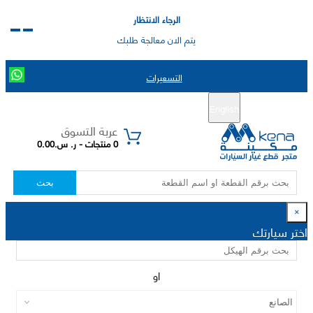
الرجاء الانتظار
يتم الان معالجة طلبك
التسعيرات
English
تسجيل جديد
تسجيل الدخول
|
عربة التسوق
0 منتجات - ر. س.0.00
بحث
×
اختر سيارتك
او