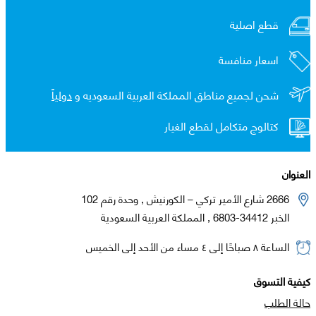
قطع اصلية
اسعار منافسة
شحن لجميع مناطق المملكة العربية السعوديه و
دولياً
كتالوج متكامل لقطع الغيار
العنوان
2666 شارع الأمير تركي – الكورنيش , وحدة رقم 102
الخبر 34412-6803 , المملكة العربية السعودية
الساعة ٨ صباحًا إلى ٤ مساء من الأحد إلى الخميس
كيفية التسوق
حالة الطلب