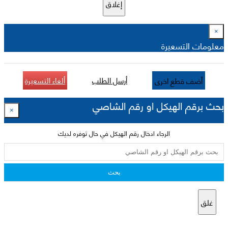
إغلاق
×
معلومات التسعيرة
أرسل الطلب
ألغاء التسعيرة
أضف قطع اخرى
بحث برقم الهيكل او رقم الشاصي
×
الرجاء ادخال رقم الهيكل في حال توفره لديك
بحث
غلق