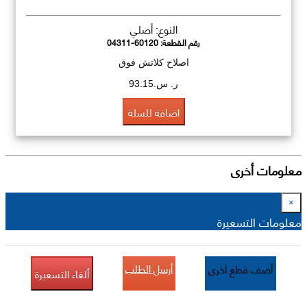
النوع: أصلي
رقم القطعة:
04311-60120
اصلاح كلاتش فوق
ر. س.93.15
اضافة للسلة
معلومات أخرى
×
معلومات التسعيرة
أرسل الطلب
أضف قطع اخرى
ألغاء التسعيرة