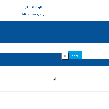
الرجاء الانتظار
يتم الان معالجة طلبك
بحث
×
او