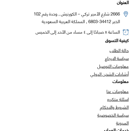
العنوان
2666 شارع الأمير تركي – الكورنيش , وحدة رقم 102
الخبر 34412-6803 , المملكة العربية السعودية
الساعة ٨ صباحًا إلى ٤ مساء من الأحد إلى الخميس
كيفية التسوق
حالة الطلب
سياسة الارجاع
معلومات التوصيل
أرشادات الشحن الدولي
معلومات
معلومات عنا
اسئلة متكرره
الشروط والاحكام
سياسة الخصوصية
المدونة
خدمات العملاء