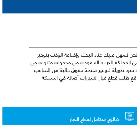
حن نسهل عليك عناء البحث وإضاعة الوقت بتوفير
في المملكة العربية السعودية من مجموعة متنوعة من
جارية الرائدة مثل شيفروليه وكرايسلر ودودج ولكزس وتويوتا على سبيل المثال لا الحصر. نشأت الفكرة وراء مفهوم Mkena منذ فترة طويلة لتوفير منصة تسوق خالية من المتاعب
ذ ذلك الحين ، اشتهر Mkena على نطاق واسع بأنه أحد أكثر مواقع طلب قطع غيار السيارات أصالة في المملكة
كتالوج متكامل لقطع الغيار