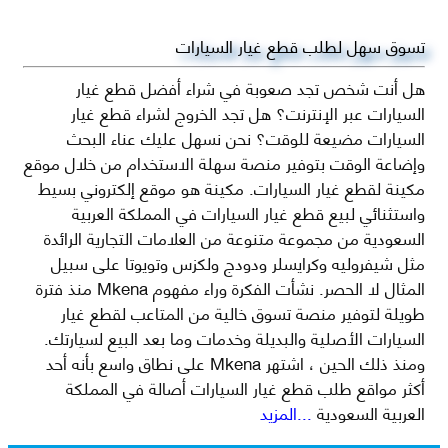
تسوق سهل لطلب قطع غيار السيارات
هل أنت شخص تجد صعوبة في شراء أفضل قطع غيار
السيارات عبر الإنترنت؟ هل تجد الخروج لشراء قطع غيار
السيارات مضيعة للوقت؟ نحن نسهل عليك عناء البحث
وإضاعة الوقت بتوفير منصة سهلة الاستخدام من خلال موقع
مكينة لقطع غيار السيارات. مكينة هو موقع إلكتروني بسيط
واستثنائي لبيع قطع غيار السيارات في المملكة العربية
السعودية من مجموعة متنوعة من العلامات التجارية الرائدة
مثل شيفروليه وكرايسلر ودودج ولكزس وتويوتا على سبيل
المثال لا الحصر. نشأت الفكرة وراء مفهوم Mkena منذ فترة
طويلة لتوفير منصة تسوق خالية من المتاعب لقطع غيار
السيارات الأصلية والبديلة وخدمات وما بعد البيع لسيارتك.
ومنذ ذلك الحين ، اشتهر Mkena على نطاق واسع بأنه أحد
أكثر مواقع طلب قطع غيار السيارات أصالة في المملكة
العربية السعودية
...المزيد