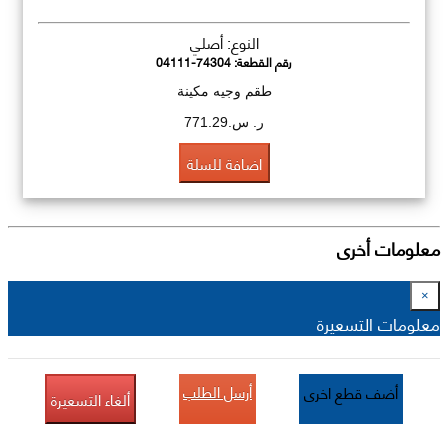
النوع: أصلي
رقم القطعة:
04111-74304
طقم وجيه مكينة
ر. س.771.29
اضافة للسلة
معلومات أخرى
×
معلومات التسعيرة
أرسل الطلب
أضف قطع اخرى
ألغاء التسعيرة