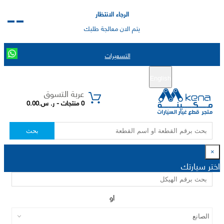
الرجاء الانتظار
يتم الان معالجة طلبك
التسعيرات
English
تسجيل جديد
تسجيل الدخول
|
عربة التسوق
0 منتجات - ر. س.0.00
بحث
×
اختر سيارتك
او