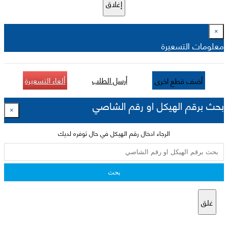
إغلاق
×
معلومات التسعيرة
أرسل الطلب
ألغاء التسعيرة
أضف قطع اخرى
بحث برقم الهيكل او رقم الشاصي
×
الرجاء ادخال رقم الهيكل في حال توفره لديك
بحث
غلق