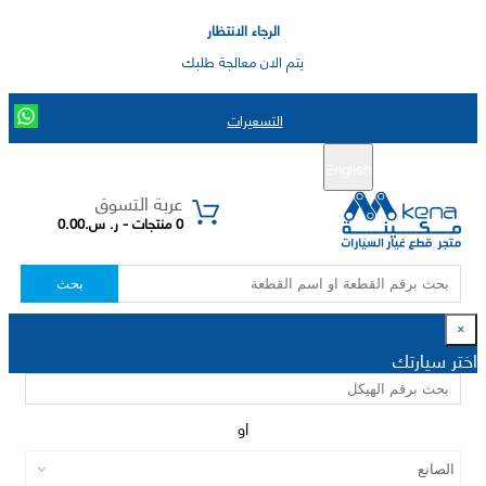
الرجاء الانتظار
يتم الان معالجة طلبك
التسعيرات
English
تسجيل جديد
تسجيل الدخول
|
عربة التسوق
0 منتجات - ر. س.0.00
بحث
×
اختر سيارتك
او