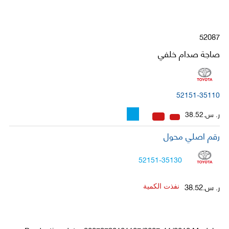
52087
صاجة صدام خلفي
52151-35110
ر. س.38.52
رقم اصلي محول
52151-35130
ر. س.38.52
نفذت الكمية