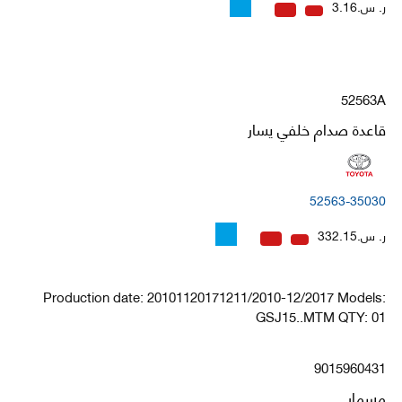
ر. س.3.16
52563A
قاعدة صدام خلفي يسار
52563-35030
ر. س.332.15
Production date: 20101120171211/2010-12/2017 Models:
GSJ15..MTM QTY: 01
9015960431
مسمار