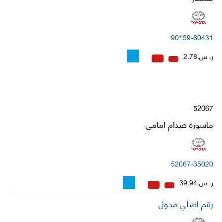
90159-60431
ر. س.2.78
52067
ماسورة صدام امامي
52067-35020
ر. س.39.94
رقم اصلي محول