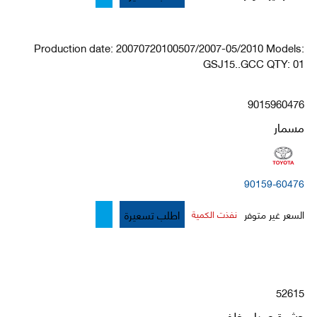
Production date: 20070720100507/2007-05/2010 Models:
GSJ15..GCC QTY: 01
9015960476
مسمار
90159-60476
اطلب تسعيرة
السعر غير متوفر
نفذت الكمية
52615
حشوة صدام خلفي