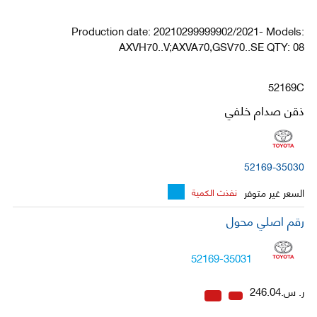
Production date: 20210299999902/2021- Models:
AXVH70..V;AXVA70,GSV70..SE QTY: 08
52169C
ذقن صدام خلفي
52169-35030
السعر غير متوفر
نفذت الكمية
رقم اصلي محول
52169-35031
ر. س.246.04