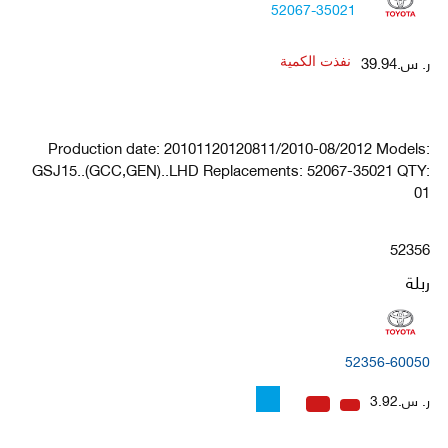
52067-35021
ر. س.39.94
نفذت الكمية
Production date: 20101120120811/2010-08/2012 Models:
GSJ15..(GCC,GEN)..LHD Replacements: 52067-35021 QTY:
01
52356
ربلة
52356-60050
ر. س.3.92