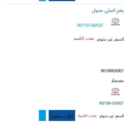
رقم اصلي محول
90119-08A30
السعر غير متوفر
نفذت الكمية
9018905067
مسمار
90189-05067
اطلب تسعيرة
السعر غير متوفر
نفذت الكمية