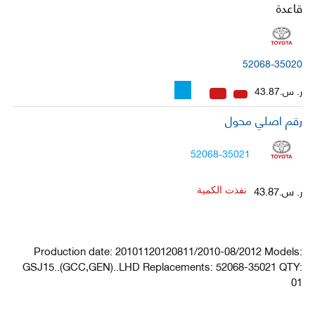
قاعدة
52068-35020
ر. س.43.87
رقم اصلي محول
52068-35021
ر. س.43.87
نفذت الكمية
Production date: 20101120120811/2010-08/2012 Models:
GSJ15..(GCC,GEN)..LHD Replacements: 52068-35021 QTY:
01