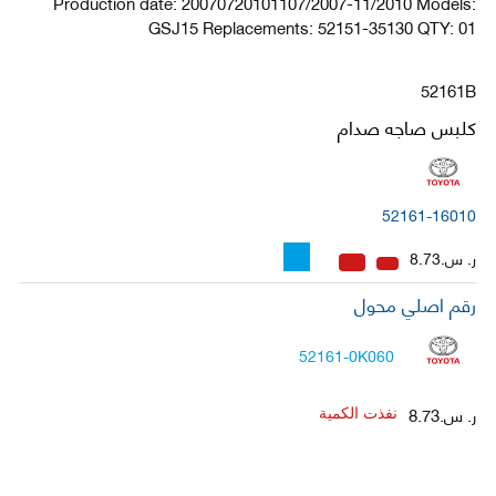
Production date: 20070720101107/2007-11/2010 Models:
GSJ15 Replacements: 52151-35130 QTY: 01
52161B
كلبس صاجه صدام
52161-16010
ر. س.8.73
رقم اصلي محول
52161-0K060
ر. س.8.73
نفذت الكمية