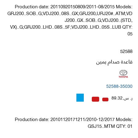
Production date: 20110920150809/2011-08/2015 Models:
GRJ200..SOB..G;VDJ200..08S..GX;GRJ200,URJ20#..ATM;VD
J200..GX..SOB..G;VDJ200..(STD,
VX)..G;GRJ200..LHD..08S..5F;VDJ200..LHD..05S..LUB QTY:
05
52588
قاعدة صدام يمين
52588-35030
ر. س.89.32
Production date: 20101120171211/2010-12/2017 Models:
GSJ15..MTM QTY: 01