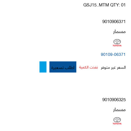
GSJ15..MTM QTY: 01
9010906371
مسمار
90109-06371
اطلب تسعيرة
السعر غير متوفر
نفذت الكمية
9010906325
مسمار