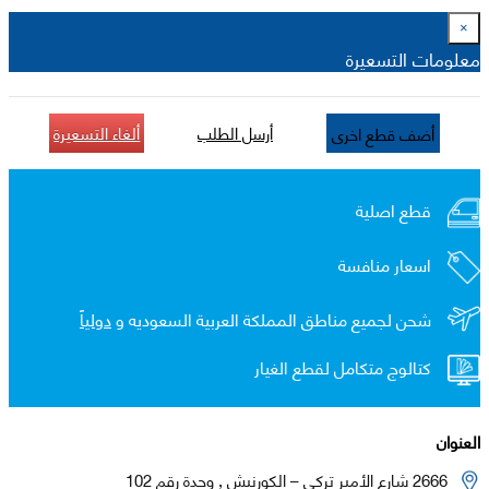
×
معلومات التسعيرة
أرسل الطلب
ألغاء التسعيرة
أضف قطع اخرى
قطع اصلية
اسعار منافسة
شحن لجميع مناطق المملكة العربية السعوديه و
دولياً
كتالوج متكامل لقطع الغيار
العنوان
2666 شارع الأمير تركي – الكورنيش , وحدة رقم 102