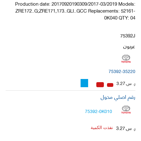
Production date: 20170920190309/2017-03/2019 Models:
ZRE172..G;ZRE171,173..GLI..GCC Replacements: 52161-
0K040 QTY: 04
75392J
عربون
75392-35220
ر. س.3.27
رقم اصلي محول
75392-0K010
ر. س.3.27
نفذت الكمية