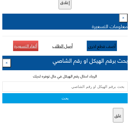
إغلاق
×
معلومات التسعيرة
أرسل الطلب
ألغاء التسعيرة
أضف قطع اخرى
بحث برقم الهيكل او رقم الشاصي
×
الرجاء ادخال رقم الهيكل في حال توفره لديك
بحث
غلق