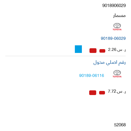
9018906029
مسمار
90189-06029
ر. س.2.26
رقم اصلي محول
90189-06116
ر. س.7.72
52068