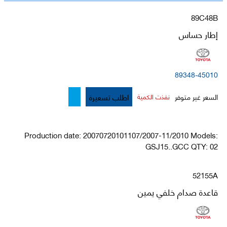
89C48B
إطار حساس
89348-45010
اطلب تسعيرة
السعر غير متوفر
نفذت الكمية
Production date: 20070720101107/2007-11/2010 Models:
GSJ15..GCC QTY: 02
52155A
قاعدة صدام خلفي يمين