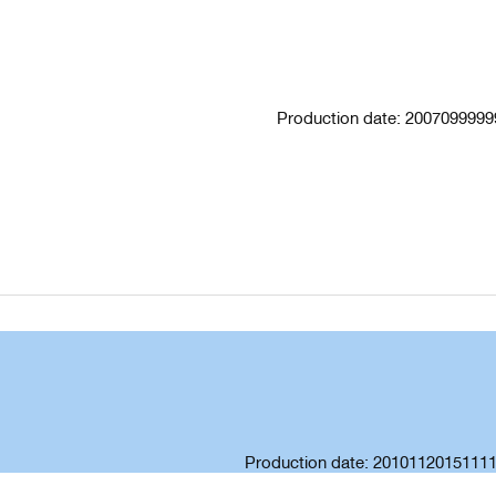
Production date: 20070999
Production date: 2010112015111