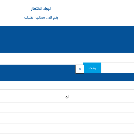
الرجاء الانتظار
يتم الان معالجة طلبك
بحث
×
او