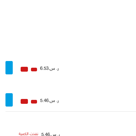
ر. س.6.53
ر. س.5.46
ر. س.5.46
نفذت الكمية