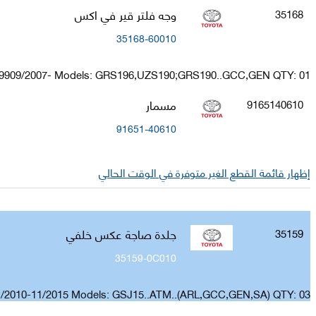
وجه فلتر قير في اكس
35168
35168-60010
999909/2007- Models: GRS196,UZS190;GRS190..GCC,GEN QTY: 01
مسمار
9165140610
91651-40610
إظهار قائمة القطع الغير متوفرة في الوقت الحالي
جلدة صاجة عكس خلفي
35159
35159-0C010
1/2010-11/2015 Models: GSJ15..ATM..(ARL,GCC,GEN,SA) QTY: 03