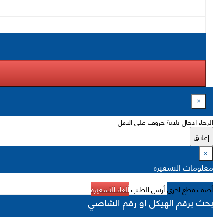
×
الرجاء ادخال ثلاثة حروف على الاقل
إغلاق
×
معلومات التسعيرة
أضف قطع اخرى
أرسل الطلب
ألغاء التسعيرة
بحث برقم الهيكل او رقم الشاصي