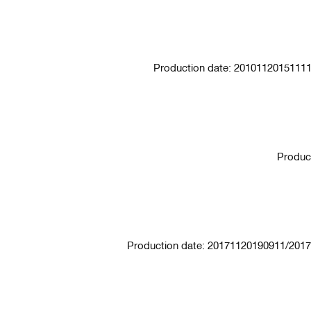
Production date: 2010112015111
Produc
Production date: 20171120190911/201