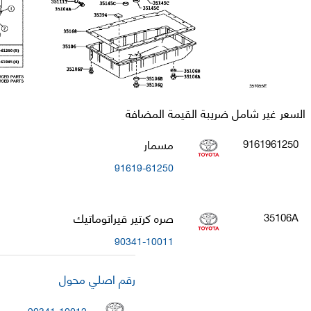
السعر غير شامل ضريبة القيمة المضافة
مسمار
9161961250
91619-61250
صره كرتير قيراتوماتيك
35106A
90341-10011
رقم اصلي محول
90341-10012