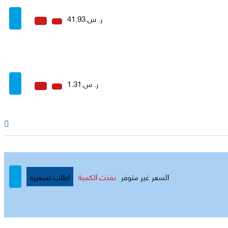
ر. س.41.93
ر. س.1.31
السعر غير متوفر
نفذت الكمية
اطلب تسعيرة