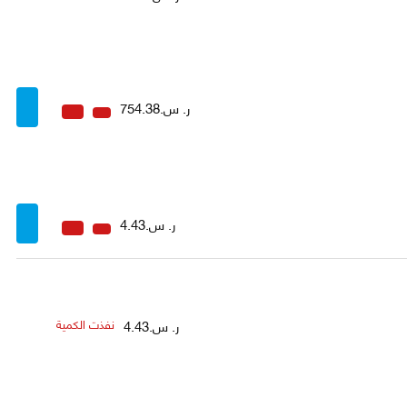
ر. س.754.38
ر. س.4.43
ر. س.4.43
نفذت الكمية