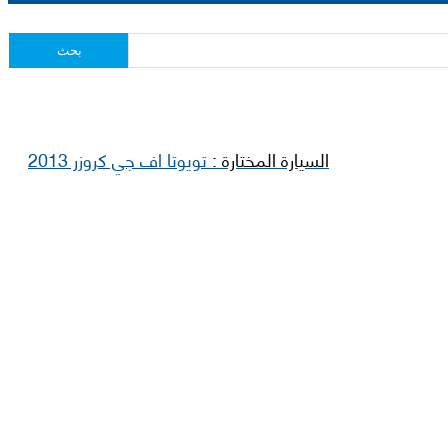
بحث
السيارة المختارة :
تويوتا اف جي كروزر 2013