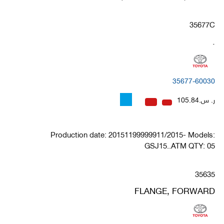
35677C
.
35677-60030
ر. س.105.84
Production date: 20151199999911/2015- Models:
GSJ15..ATM QTY: 05
35635
FLANGE, FORWARD