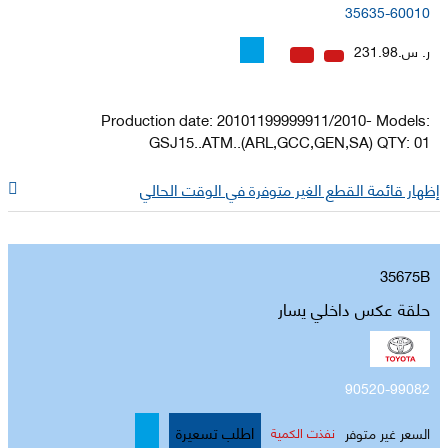
35635-60010
ر. س.231.98
Production date: 20101199999911/2010- Models:
GSJ15..ATM..(ARL,GCC,GEN,SA) QTY: 01
إظهار قائمة القطع الغير متوفرة في الوقت الحالي
35675B
حلقة عكس داخلي يسار
90520-99082
اطلب تسعيرة
السعر غير متوفر
نفذت الكمية