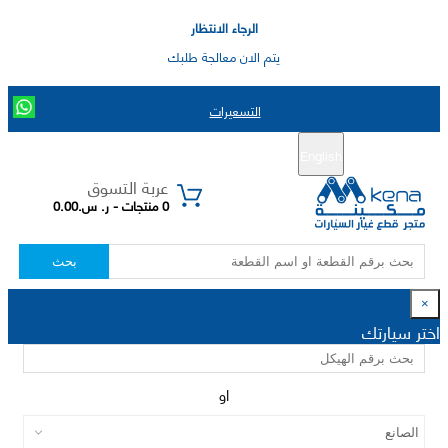
الرجاء الانتظار
يتم الان معالجة طلبك
التسعيرات
English
تسجيل جديد
تسجيل الدخول
|
عربة التسوق
0 منتجات - ر. س.0.00
بحث
×
اختر سيارتك
او