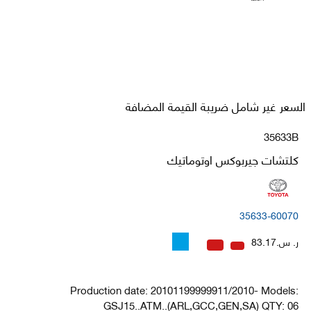
السعر غير شامل ضريبة القيمة المضافة
35633B
كلتشات جيربوكس اوتوماتيك
35633-60070
ر. س.83.17
Production date: 20101199999911/2010- Models:
GSJ15..ATM..(ARL,GCC,GEN,SA) QTY: 06