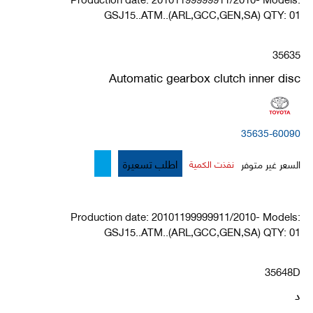
GSJ15..ATM..(ARL,GCC,GEN,SA) QTY: 01
35635
Automatic gearbox clutch inner disc
35635-60090
اطلب تسعيرة
السعر غير متوفر
نفذت الكمية
Production date: 20101199999911/2010- Models:
GSJ15..ATM..(ARL,GCC,GEN,SA) QTY: 01
35648D
د