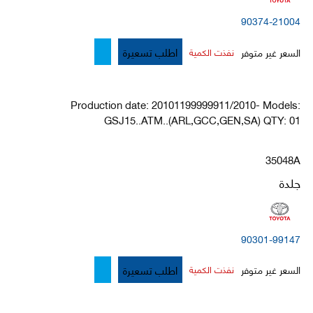
90374-21004
اطلب تسعيرة
السعر غير متوفر
نفذت الكمية
Production date: 20101199999911/2010- Models:
GSJ15..ATM..(ARL,GCC,GEN,SA) QTY: 01
35048A
جلدة
90301-99147
اطلب تسعيرة
السعر غير متوفر
نفذت الكمية