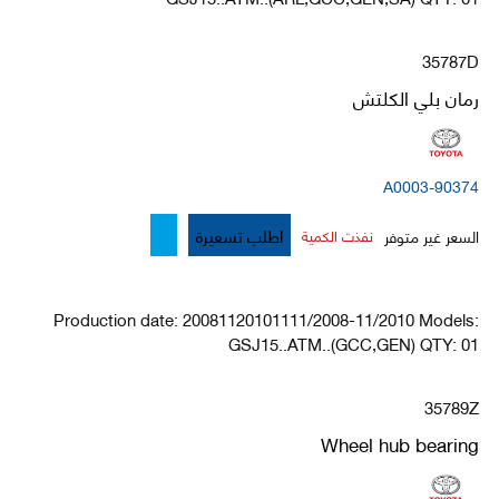
35787D
رمان بلي الكلتش
90374-A0003
اطلب تسعيرة
السعر غير متوفر
نفذت الكمية
Production date: 20081120101111/2008-11/2010 Models:
GSJ15..ATM..(GCC,GEN) QTY: 01
35789Z
Wheel hub bearing