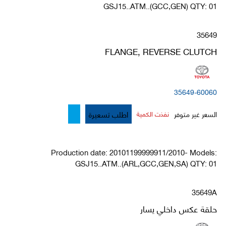
GSJ15..ATM..(GCC,GEN) QTY: 01
35649
FLANGE, REVERSE CLUTCH
35649-60060
اطلب تسعيرة
السعر غير متوفر
نفذت الكمية
Production date: 20101199999911/2010- Models:
GSJ15..ATM..(ARL,GCC,GEN,SA) QTY: 01
35649A
حلقة عكس داخلي يسار