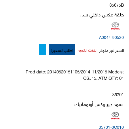
35675B
حلقة عكس داخلي يسار
90520-A0044
اطلب تسعيرة
السعر غير متوفر
نفذت الكمية
Prod date: 20140520151105/2014-11/2015 Models:
GSJ15..ATM QTY: 01
35701
عمود جيربوكس أوتوماتيك
35701-0C010