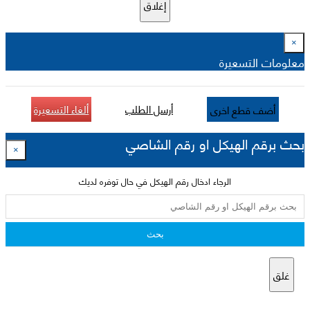
إغلاق
×
معلومات التسعيرة
أرسل الطلب
ألغاء التسعيرة
أضف قطع اخرى
بحث برقم الهيكل او رقم الشاصي
×
الرجاء ادخال رقم الهيكل في حال توفره لديك
بحث
غلق