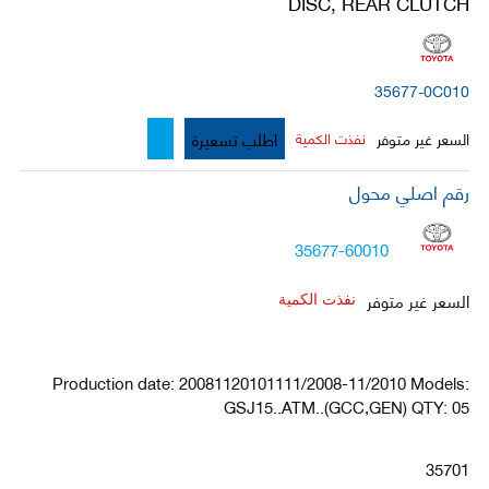
DISC, REAR CLUTCH
35677-0C010
اطلب تسعيرة
السعر غير متوفر
نفذت الكمية
رقم اصلي محول
35677-60010
السعر غير متوفر
نفذت الكمية
Production date: 20081120101111/2008-11/2010 Models:
GSJ15..ATM..(GCC,GEN) QTY: 05
35701