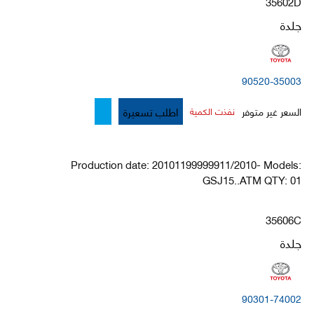
35602D
جلدة
90520-35003
اطلب تسعيرة
السعر غير متوفر
نفذت الكمية
Production date: 20101199999911/2010- Models:
GSJ15..ATM QTY: 01
35606C
جلدة
90301-74002