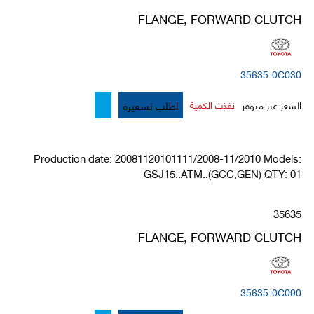
FLANGE, FORWARD CLUTCH
35635-0C030
اطلب تسعيرة
السعر غير متوفر
نفذت الكمية
Production date: 20081120101111/2008-11/2010 Models:
GSJ15..ATM..(GCC,GEN) QTY: 01
35635
FLANGE, FORWARD CLUTCH
35635-0C090